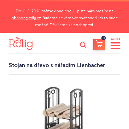
Do 16. 8. 2026 máme dovolenou - pište nám prosím na
obchod@rolig.cz
. Budeme se vám věnovat hned, jak to bude
možné. Děkujeme za pochopení.
0
MENU
Stojan na dřevo s nářadím Lienbacher