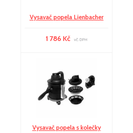
Vysavač popela Lienbacher
1 786 Kč
vč. DPH
Vysavač popela s kolečky