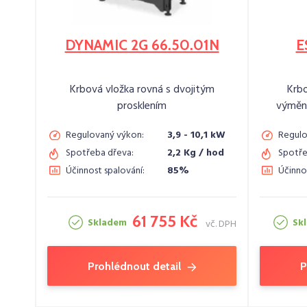
DYNAMIC 2G 66.50.01N
E
Krbová vložka rovná s dvojitým
Krb
prosklením
výmění
Regulovaný výkon:
3,9 - 10,1 kW
Regulo
Spotřeba dřeva:
2,2 Kg / hod
Spotře
Účinnost spalování:
85%
Účinno
61 755 Kč
Skladem
Sk
vč. DPH
Prohlédnout detail
P