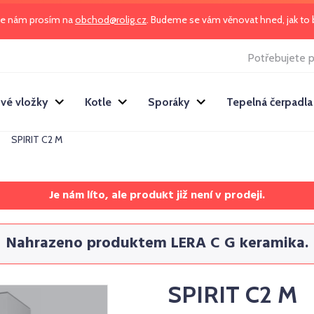
te nám prosím na
obchod@rolig.cz
. Budeme se vám věnovat hned, jak t
Potřebujete p
vé vložky
Kotle
Sporáky
Tepelná čerpadla
SPIRIT C2 M
Je nám líto, ale produkt již není v prodeji.
Nahrazeno produktem LERA C G keramika.
SPIRIT C2 M