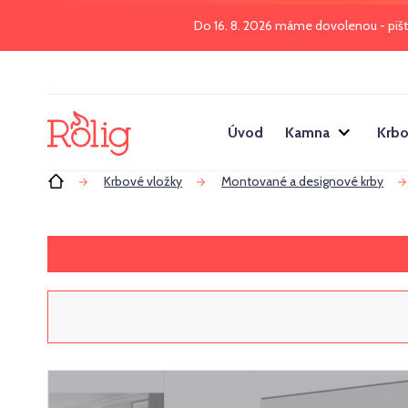
Do 16. 8. 2026 máme dovolenou - piš
Úvod
Kamna
Krbo
Úvod
Krbové vložky
Montované a designové krby