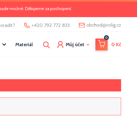
o bude možné. Děkujeme za pochopení.
@
obchod
rolig.cz
oradit?
+420 792 772 833
0
Materiál
Můj účet
0
Kč