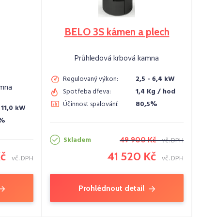
BELO 3S kámen a plech
Průhledová krbová kamna
Regulovaný výkon:
2,5 - 6,4 kW
amna
Spotřeba dřeva:
1,4 Kg / hod
Účinnost spalování:
80,5%
 11,0 kW
6%
Skladem
49 900 Kč
vč. DPH
Kč
41 520 Kč
vč. DPH
vč. DPH
Prohlédnout detail