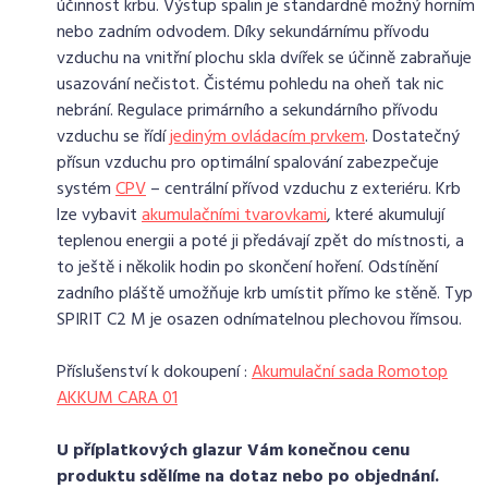
účinnost krbu. Výstup spalin je standardně možný horním
nebo zadním odvodem. Díky sekundárnímu přívodu
vzduchu na vnitřní plochu skla dvířek se účinně zabraňuje
usazování nečistot. Čistému pohledu na oheň tak nic
nebrání. Regulace primárního a sekundárního přívodu
vzduchu se řídí
jediným ovládacím prvkem
. Dostatečný
přísun vzduchu pro optimální spalování zabezpečuje
systém
CPV
– centrální přívod vzduchu z exteriéru. Krb
lze vybavit
akumulačními tvarovkami
, které akumulují
teplenou energii a poté ji předávají zpět do místnosti, a
to ještě i několik hodin po skončení hoření. Odstínění
zadního pláště umožňuje krb umístit přímo ke stěně. Typ
SPIRIT C2 M je osazen odnímatelnou plechovou římsou.
Příslušenství k dokoupení :
Akumulační sada Romotop
AKKUM CARA 01
U příplatkových glazur Vám konečnou cenu
produktu sdělíme na dotaz nebo po objednání.