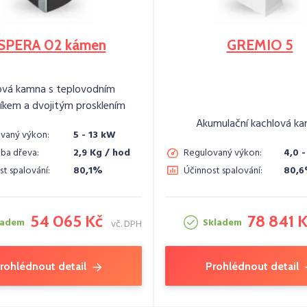
SPERA 02 kámen
GREMIO 5
ová kamna s teplovodním
kem a dvojitým prosklením
Akumulační kachlová k
vaný výkon:
5 - 13 kW
ba dřeva:
2,9 Kg / hod
Regulovaný výkon:
4,0 -
st spalování:
80,1%
Účinnost spalování:
80,
54 065 Kč
78 841 
ladem
Skladem
vč. DPH
rohlédnout detail
Prohlédnout detail