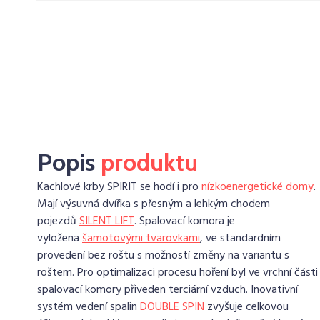
Popis
produktu
Kachlové krby SPIRIT se hodí i pro
nízkoenergetické domy
.
Mají výsuvná dvířka s přesným a lehkým chodem
pojezdů
SILENT LIFT
. Spalovací komora je
vyložena
šamotovými tvarovkami
, ve standardním
provedení bez roštu s možností změny na variantu s
roštem. Pro optimalizaci procesu hoření byl ve vrchní části
spalovací komory přiveden terciární vzduch. Inovativní
systém vedení spalin
DOUBLE SPIN
zvyšuje celkovou