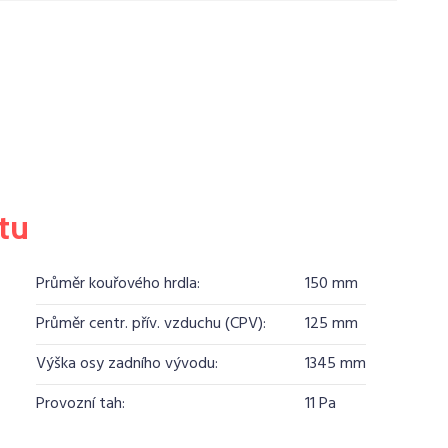
tu
Průměr kouřového hrdla:
150 mm
Průměr centr. přív. vzduchu (CPV):
125 mm
Výška osy zadního vývodu:
1345 mm
Provozní tah:
11 Pa