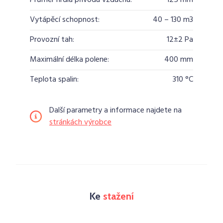
Průměr hrdla přívodu vzduchu:
125 mm
Vytápěcí schopnost:
40 – 130 m3
Provozní tah:
12±2 Pa
Maximální délka polene:
400 mm
Teplota spalin:
310 °C
Další parametry a informace najdete na
stránkách výrobce
Ke
stažení