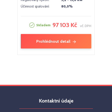
Regulovaný výkon:
5,2 - 15,6 kW
Účinnost spalování:
80,0%
97 103 Kč
Skladem
vč. DPH
Prohlédnout detail
Kontaktní údaje