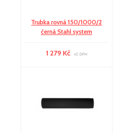
Trubka rovná 150/1000/2
černá Stahl system
1 279 Kč
vč. DPH