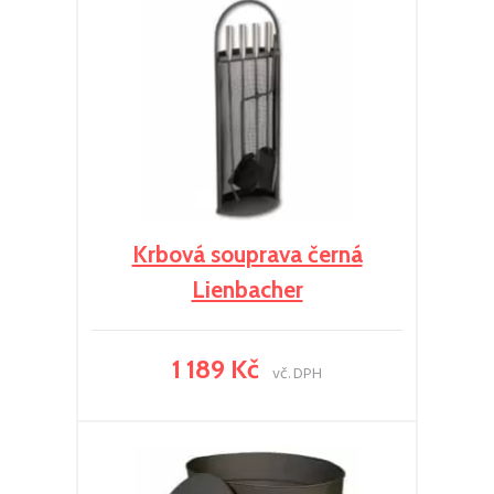
Krbová souprava černá
Lienbacher
1 189 Kč
vč. DPH