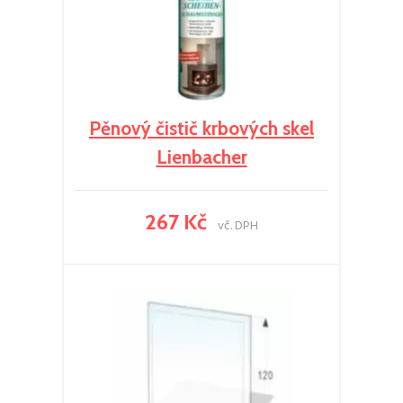
Pěnový čistič krbových skel
Lienbacher
267 Kč
vč. DPH