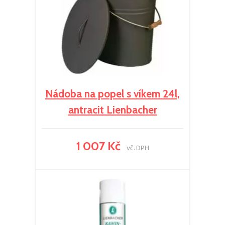
Nádoba na popel s víkem 24l,
antracit Lienbacher
1 007 Kč
vč. DPH