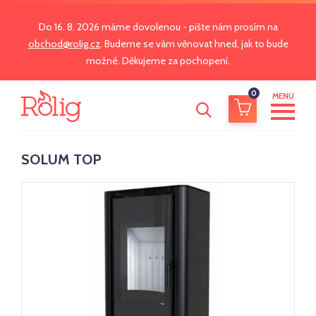
Do 16. 8. 2026 máme dovolenou - pište nám prosím na
obchod@rolig.cz
. Budeme se vám věnovat hned, jak to bude
možné. Děkujeme za pochopení.
0
MENU
SOLUM TOP