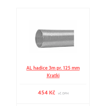
AL hadice 3m pr. 125 mm
Kratki
454 Kč
vč. DPH