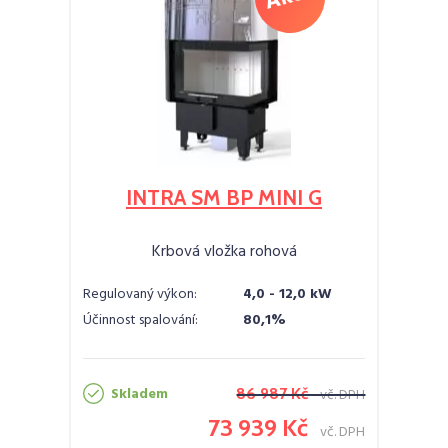
INTRA SM BP MINI G
Krbová vložka rohová
Regulovaný výkon:
4,0 - 12,0 kW
Účinnost spalování:
80,1%
Skladem
86 987 Kč
vč. DPH
73 939 Kč
vč. DPH