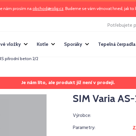
te nám prosím na
obchod@rolig.cz
. Budeme se vám věnovat hned, jak t
Potřebujete p
vé vložky
Kotle
Sporáky
Tepelná čerpadla
4S přírodní beton 2/2
Je nám líto, ale produkt již není v prodeji.
SIM Varia AS-
Výrobce:
Parametry:
Z