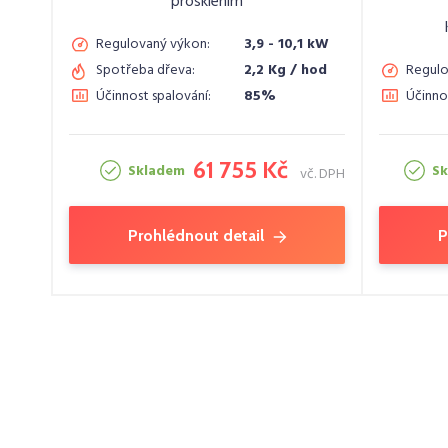
prosklením
Regulovaný výkon:
3,9 - 10,1 kW
Spotřeba dřeva:
2,2 Kg / hod
Regulo
Účinnost spalování:
85%
Účinno
61 755 Kč
Skladem
S
vč. DPH
Prohlédnout detail
P