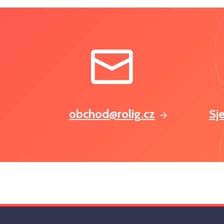
obchod@rolig.cz
Sj