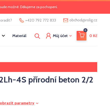
o bude možné. Děkujeme za pochopení.
@
obchod
rolig.cz
oradit?
+420 792 772 833
0
Materiál
Můj účet
0
Kč
2Lh-4S přírodní beton 2/2
obrazit parametry