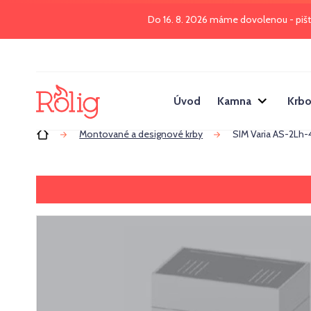
Do 16. 8. 2026 máme dovolenou - piš
Úvod
Kamna
Krbo
Úvod
Montované a designové krby
SIM Varia AS-2Lh-