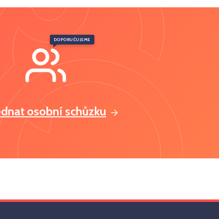
DOPORUČUJEME
ednat osobní schůzku