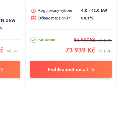
Regulovaný výkon:
4,0 - 12,0 kW
Účinnost spalování:
80,1%
 19,2 kW
1%
Skladem
86 987 Kč
vč. DPH
Kč
73 939 Kč
vč. DPH
vč. DPH
Prohlédnout detail