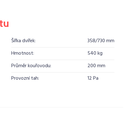
tu
Šířka dvířek:
358/730 mm
Hmotnost:
540 kg
Průměr kouřovodu:
200 mm
Provozní tah:
12 Pa