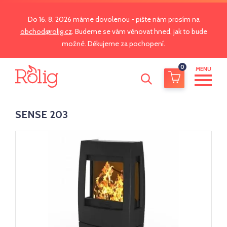
Do 16. 8. 2026 máme dovolenou - pište nám prosím na
obchod@rolig.cz
. Budeme se vám věnovat hned, jak to bude
možné. Děkujeme za pochopení.
0
MENU
SENSE 203