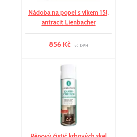
Nádoba na popel s víkem 15l,
antracit Lienbacher
856 Kč
vč. DPH
Pěnový čistič krbových skel