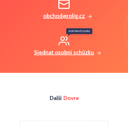
obchod@rolig.cz
DOPORUČUJEME
Sjednat osobní schůzku
Další
Dovre