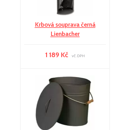
Krbová souprava černá
Lienbacher
1 189 Kč
vč. DPH