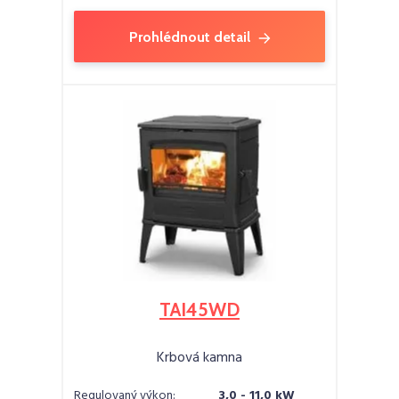
Prohlédnout detail
TAI45WD
Krbová kamna
Regulovaný výkon:
3,0 - 11,0 kW