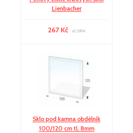
Lienbacher
267 Kč
vč. DPH
Sklo pod kamna obdélník
100/120 cm tl. 8mm