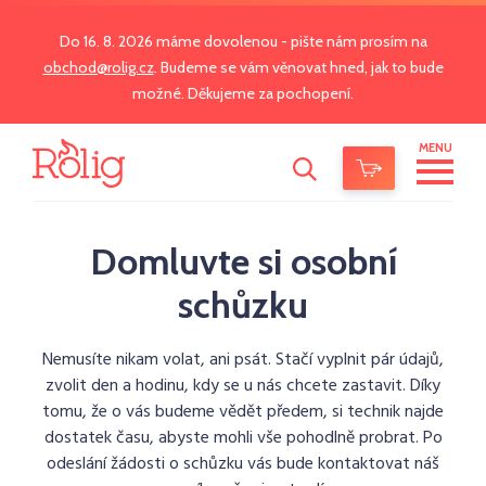
Do 16. 8. 2026 máme dovolenou - pište nám prosím na
obchod@rolig.cz
. Budeme se vám věnovat hned, jak to bude
možné. Děkujeme za pochopení.
MENU
Domluvte si osobní
schůzku
Nemusíte nikam volat, ani psát. Stačí vyplnit pár údajů,
zvolit den a hodinu, kdy se u nás chcete zastavit. Díky
tomu, že o vás budeme vědět předem, si technik najde
dostatek času, abyste mohli vše pohodlně probrat. Po
odeslání žádosti o schůzku vás bude kontaktovat náš