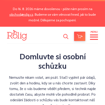
Do 16. 8. 2026 máme dovolenou - pište nám prosím na
obchod@rolig.cz
. Budeme se vám věnovat hned, jak to bude
možné. Děkujeme za pochopení.
MENU
Domluvte si osobní
schůzku
Nemusíte nikam volat, ani psát. Stačí vyplnit pár údajů,
zvolit den a hodinu, kdy se u nás chcete zastavit. Díky
tomu, že o vás budeme vědět předem, si technik najde
dostatek času, abyste mohli vše pohodlně probrat. Po
odeslání žádosti o schůzku vás bude kontaktovat náš