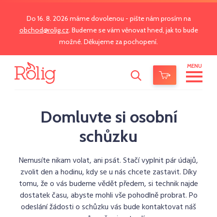
Do 16. 8. 2026 máme dovolenou - pište nám prosím na
obchod@rolig.cz
. Budeme se vám věnovat hned, jak to bude
možné. Děkujeme za pochopení.
MENU
Domluvte si osobní
schůzku
Nemusíte nikam volat, ani psát. Stačí vyplnit pár údajů,
zvolit den a hodinu, kdy se u nás chcete zastavit. Díky
tomu, že o vás budeme vědět předem, si technik najde
dostatek času, abyste mohli vše pohodlně probrat. Po
odeslání žádosti o schůzku vás bude kontaktovat náš