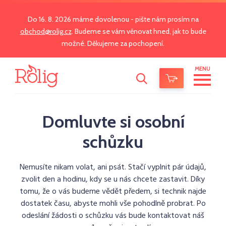
Do 16. 8. 2026 máme dovolenou - pište nám prosím na
obchod@rolig.cz
. Budeme se vám věnovat hned, jak to bude
možné. Děkujeme za pochopení.
MENU
Domluvte si osobní
schůzku
Nemusíte nikam volat, ani psát. Stačí vyplnit pár údajů,
zvolit den a hodinu, kdy se u nás chcete zastavit. Díky
tomu, že o vás budeme vědět předem, si technik najde
dostatek času, abyste mohli vše pohodlně probrat. Po
odeslání žádosti o schůzku vás bude kontaktovat náš