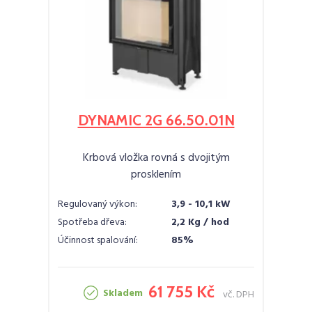
DYNAMIC 2G 66.50.01N
Krbová vložka rovná s dvojitým
prosklením
Regulovaný výkon:
3,9 - 10,1 kW
Spotřeba dřeva:
2,2 Kg / hod
Účinnost spalování:
85%
61 755 Kč
Skladem
vč. DPH