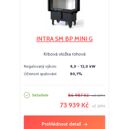
INTRA SM BP MINI G
Krbová vložka rohová
Regulovaný výkon:
4,0 - 12,0 kW
Účinnost spalování:
80,1%
Skladem
86 987 Kč
vč. DPH
73 939 Kč
vč. DPH
Prohlédnout detail