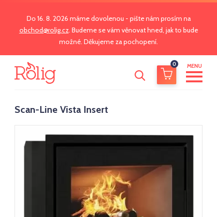
Do 16. 8. 2026 máme dovolenou - pište nám prosím na
obchod@rolig.cz
. Budeme se vám věnovat hned, jak to bude
možné. Děkujeme za pochopení.
0
MENU
Scan-Line Vista Insert