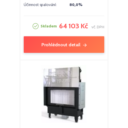
Účinnost spalování:
80,0%
64 103 Kč
Skladem
vč. DPH
Prohlédnout detail