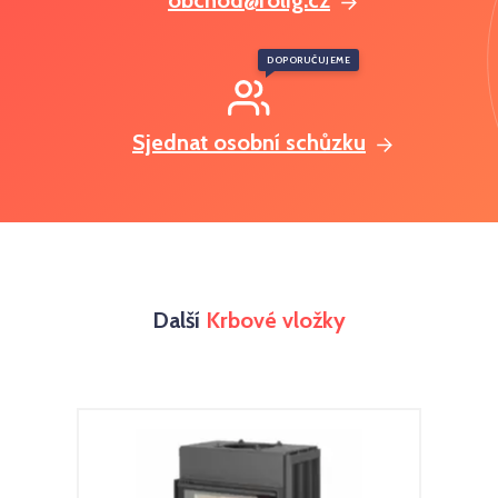
obchod@rolig.cz
DOPORUČUJEME
Sjednat osobní schůzku
Další
Krbové vložky