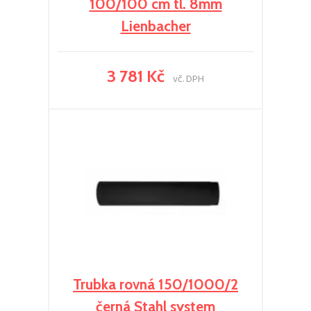
100/100 cm tl. 8mm
Lienbacher
3 781 Kč
vč. DPH
Trubka rovná 150/1000/2
černá Stahl system