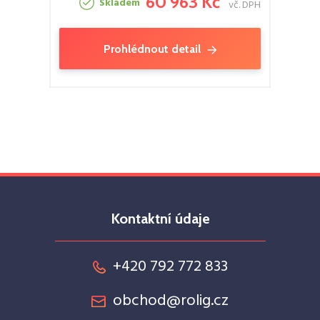
60 963 Kč
Skladem
vč. DPH
Prohlédnout detail
Kontaktní údaje
+420 792 772 833
obchod@rolig.cz