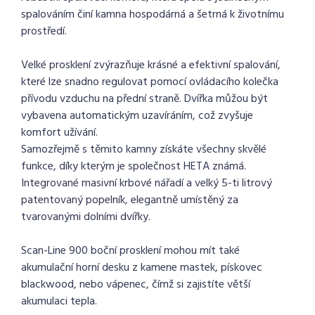
spalováním činí kamna hospodárná a šetrná k životnímu
prostředí.
Velké prosklení zvýrazňuje krásné a efektivní spalování,
které lze snadno regulovat pomocí ovládacího kolečka
přívodu vzduchu na přední straně. Dvířka můžou být
vybavena automatickým uzavíráním, což zvyšuje
komfort užívání.
Samozřejmě s těmito kamny získáte všechny skvělé
funkce, díky kterým je společnost HETA známá.
Integrované masivní krbové nářadí a velký 5-ti litrový
patentovaný popelník, elegantně umístěný za
tvarovanými dolními dvířky.
Scan-Line 900 boční prosklení mohou mít také
akumulační horní desku z kamene mastek, pískovec
blackwood, nebo vápenec, čímž si zajistíte větší
akumulaci tepla.