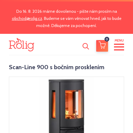
Do 16. 8. 2026 máme dovolenou - pište nám prosím na
obchod@rolig.cz
. Budeme se vám věnovat hned, jak to bude
možné. Děkujeme za pochopení.
0
MENU
Scan-Line 900 s bočním prosklením