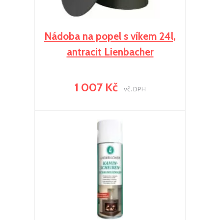
Nádoba na popel s víkem 24l,
antracit Lienbacher
1 007 Kč
vč. DPH