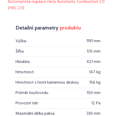
Automatická regulace Heta Automatic Combustion 2.0
(HAC 2.0)
Detailní parametry
produktu
Výška:
1191 mm
Šířka:
515 mm
Hloubka:
421 mm
Hmotnost:
147 kg
Hmotnost s horní kamennou deskou:
156 kg
Průměr kouřovodu:
150 mm
Provozní tah:
12 Pa
Maximální délka paliva:
330 mm