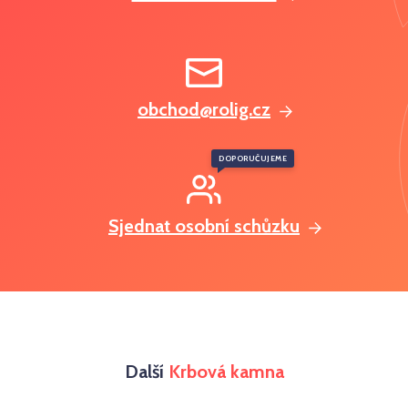
obchod@rolig.cz
DOPORUČUJEME
Sjednat osobní schůzku
Další
Krbová kamna