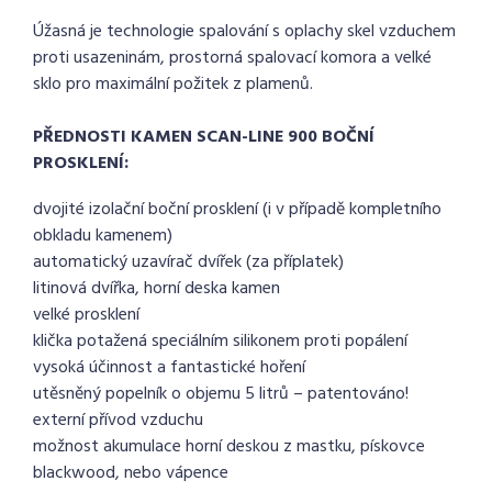
Úžasná je technologie spalování s oplachy skel vzduchem
proti usazeninám, prostorná spalovací komora a velké
sklo pro maximální požitek z plamenů.
PŘEDNOSTI KAMEN SCAN-LINE 900 BOČNÍ
PROSKLENÍ:
dvojité izolační boční prosklení (i v případě kompletního
obkladu kamenem)
automatický uzavírač dvířek (za příplatek)
litinová dvířka, horní deska kamen
velké prosklení
klička potažená speciálním silikonem proti popálení
vysoká účinnost a fantastické hoření
utěsněný popelník o objemu 5 litrů – patentováno!
externí přívod vzduchu
možnost akumulace horní deskou z mastku, pískovce
blackwood, nebo vápence