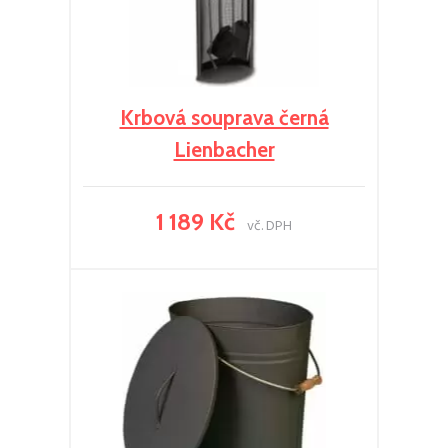
Krbová souprava černá
Lienbacher
1 189 Kč
vč. DPH