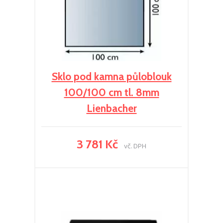
Sklo pod kamna půloblouk
100/100 cm tl. 8mm
Lienbacher
3 781 Kč
vč. DPH