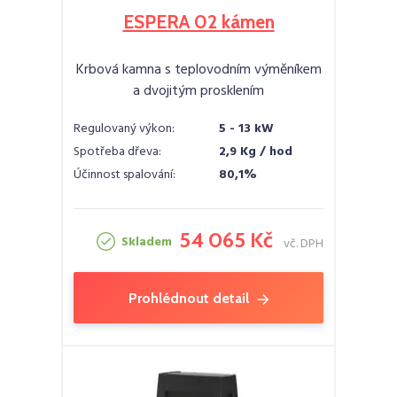
ESPERA 02 kámen
Krbová kamna s teplovodním výměníkem
a dvojitým prosklením
Regulovaný výkon:
5 - 13 kW
Spotřeba dřeva:
2,9 Kg / hod
Účinnost spalování:
80,1%
54 065 Kč
Skladem
vč. DPH
Prohlédnout detail