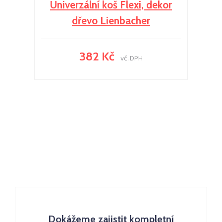
Univerzální koš Flexi, dekor
dřevo Lienbacher
382 Kč
vč. DPH
Dokážeme zajistit kompletní