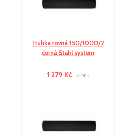
Trubka rovná 150/1000/2
černá Stahl system
1 279 Kč
vč. DPH