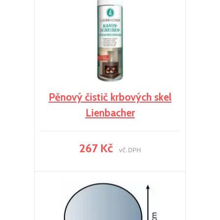
Pěnový čistič krbových skel
Lienbacher
267 Kč
vč. DPH