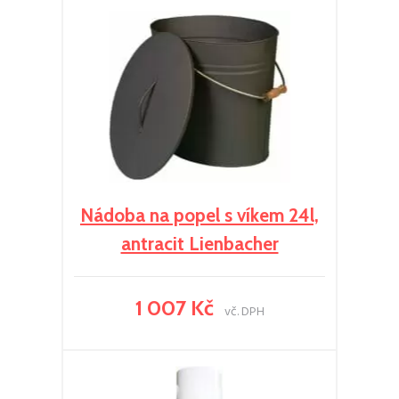
Nádoba na popel s víkem 24l,
antracit Lienbacher
1 007 Kč
vč. DPH