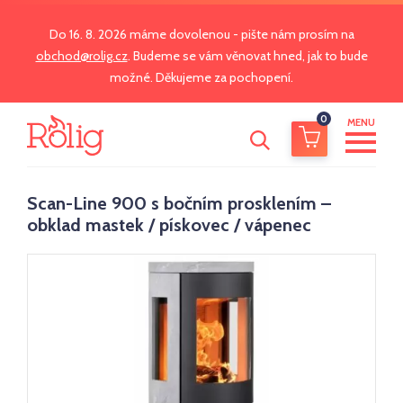
Do 16. 8. 2026 máme dovolenou - pište nám prosím na
obchod@rolig.cz
. Budeme se vám věnovat hned, jak to bude
možné. Děkujeme za pochopení.
0
MENU
Scan-Line 900 s bočním prosklením –
obklad mastek / pískovec / vápenec