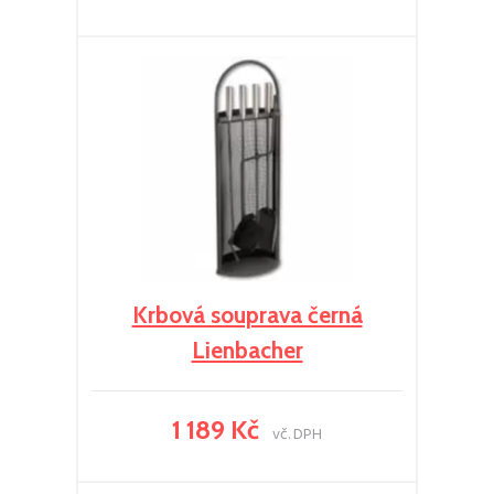
Krbová souprava černá
Lienbacher
1 189 Kč
vč. DPH