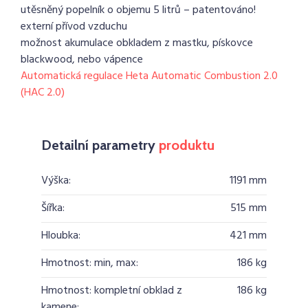
utěsněný popelník o objemu 5 litrů – patentováno!
externí přívod vzduchu
možnost akumulace obkladem z mastku, pískovce
blackwood, nebo vápence
Automatická regulace Heta Automatic Combustion 2.0
(HAC 2.0)
Detailní parametry
produktu
Výška:
1191 mm
Šířka:
515 mm
Hloubka:
421 mm
Hmotnost: min, max:
186 kg
Hmotnost: kompletní obklad z
186 kg
kamene: