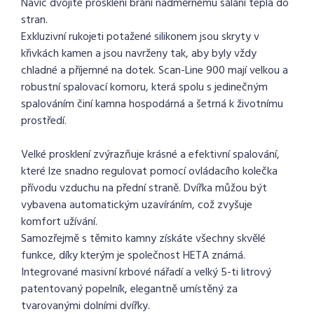
Navíc dvojité prosklení brání nadměrnému sálání tepla do
stran.
Exkluzivní rukojeti potažené silikonem jsou skryty v
křivkách kamen a jsou navrženy tak, aby byly vždy
chladné a příjemné na dotek. Scan-Line 900 mají velkou a
robustní spalovací komoru, která spolu s jedinečným
spalováním činí kamna hospodárná a šetrná k životnímu
prostředí.
Velké prosklení zvýrazňuje krásné a efektivní spalování,
které lze snadno regulovat pomocí ovládacího kolečka
přívodu vzduchu na přední straně. Dvířka můžou být
vybavena automatickým uzavíráním, což zvyšuje
komfort užívání.
Samozřejmě s těmito kamny získáte všechny skvělé
funkce, díky kterým je společnost HETA známá.
Integrované masivní krbové nářadí a velký 5-ti litrový
patentovaný popelník, elegantně umístěný za
tvarovanými dolními dvířky.