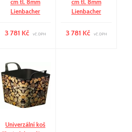
cm tl. 8mm
cm tl. 8mm
Lienbacher
Lienbacher
3 781 Kč
3 781 Kč
vč. DPH
vč. DPH
Univerzální koš