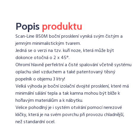
Popis
produktu
Scan-Line 850M boční prosklení vyniká svým čistým a
jemným minimalistickým tvarem.
Jedná se o verzi na tzv. kuří noze, která může být
dokonce otočná o 2 x 45°.
Ohromí hlavně perfektní a čisté spalování včetně systému
oplachu skel vzduchem a také patentovaný těsný
popelník o objemu 3 litry!
Velká výhoda je boční izolační dvojité prosklení, které má
minimální sálání tepla a tak kamna mohou být blíže k
hořlavým materiálům a k nábytku.
Velice pohodlný je i systém otvírání pomocí nerezové
kličky, která je na svém povrchu při provozu chladnější,
než standardní ocel.