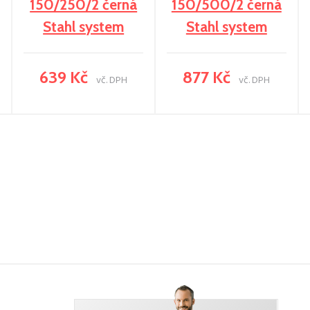
150/250/2 černá
150/500/2 černá
Stahl system
Stahl system
639 Kč
877 Kč
vč. DPH
vč. DPH