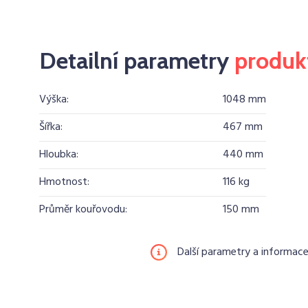
Detailní parametry
produk
Výška:
1048 mm
Šířka:
467 mm
Hloubka:
440 mm
Hmotnost:
116 kg
Průměr kouřovodu:
150 mm
Další parametry a informac