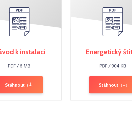
vod k instalaci
Energetický ští
PDF / 6 MB
PDF / 904 KB
Stáhnout
Stáhnout