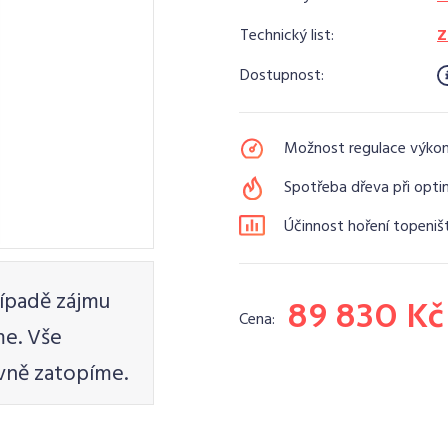
Technický list:
Z
Dostupnost:
Možnost regulace výko
Spotřeba dřeva při opti
Účinnost hoření topeniš
ípadě zájmu
89 830 Kč
Cena:
e. Vše
vně zatopíme.