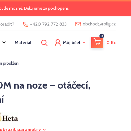
o bude možné. Děkujeme za pochopení.
@
obchod
rolig.cz
oradit?
+420 792 772 833
0
Materiál
Můj účet
0
Kč
í prosklení
M na noze – otáčecí,
í
obrazit parametry