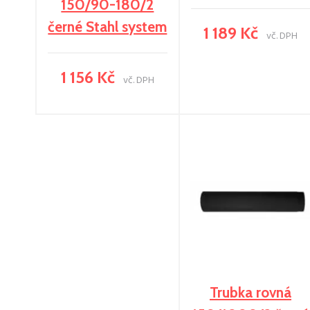
150/90-180/2
černé Stahl system
1 189 Kč
vč. DPH
1 156 Kč
vč. DPH
Trubka rovná