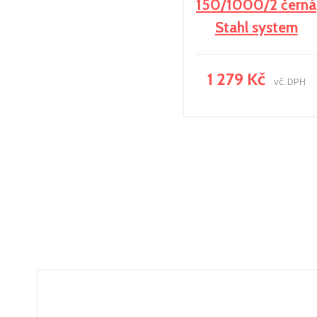
150/1000/2 černá
Stahl system
1 279 Kč
vč. DPH