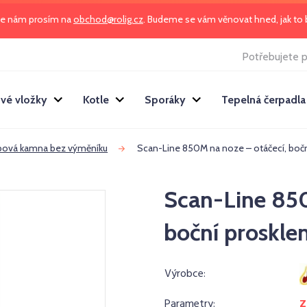
te nám prosím na
obchod@rolig.cz
. Budeme se vám věnovat hned, jak t
Potřebujete p
vé vložky
Kotle
Sporáky
Tepelná čerpadla
bová kamna bez výměníku
Scan-Line 850M na noze – otáčecí, bočn
Scan-Line 850
boční prosklen
Výrobce:
Parametry:
Z