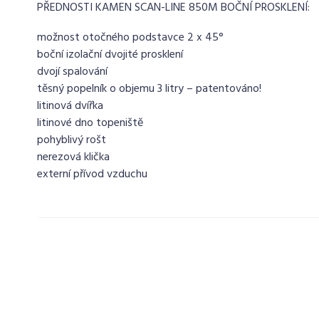
PŘEDNOSTI KAMEN SCAN-LINE 850M BOČNÍ PROSKLENÍ:
možnost otočného podstavce 2 x 45°
boční izolační dvojité prosklení
dvojí spalování
těsný popelník o objemu 3 litry – patentováno!
litinová dvířka
litinové dno topeniště
pohyblivý rošt
nerezová klička
externí přívod vzduchu