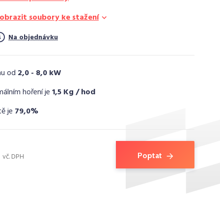
obrazit soubory ke stažení
Na objednávku
nu od
2,0 - 8,0 kW
málním hoření je
1,5 Kg / hod
tě je
79,0%
Poptat
vč. DPH