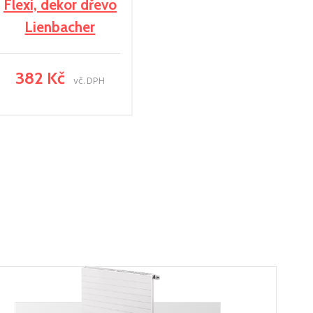
Flexi, dekor dřevo
Lienbacher
382 Kč
vč. DPH