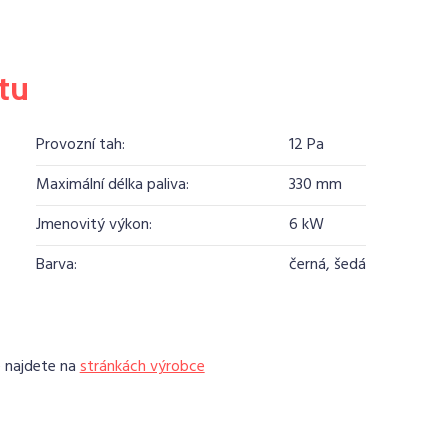
tu
Provozní tah:
12 Pa
Maximální délka paliva:
330 mm
Jmenovitý výkon:
6 kW
Barva:
černá, šedá
e najdete na
stránkách výrobce