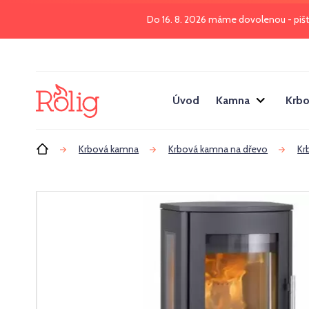
Do 16. 8. 2026 máme dovolenou - piš
Úvod
Kamna
Krbo
Úvod
Krbová kamna
Krbová kamna na dřevo
Kr