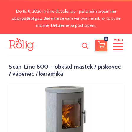
Do 16. 8. 2026 máme dovolenou - pište nám prosím na
obchod@rolig.cz
. Budeme se vám věnovat hned, jak to bude
možné. Děkujeme za pochopení.
0
MENU
Scan-Line 800 – obklad mastek / pískovec
/ vápenec / keramika