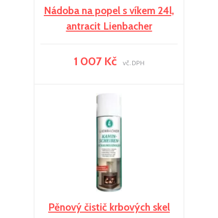
Nádoba na popel s víkem 24l,
antracit Lienbacher
1 007 Kč
vč. DPH
Pěnový čistič krbových skel