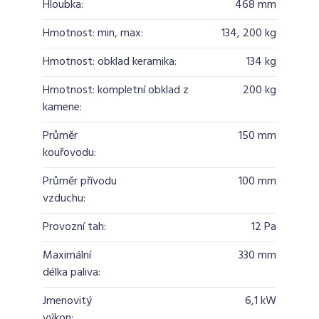
Hloubka:
468 mm
Hmotnost: min, max:
134, 200 kg
Hmotnost: obklad keramika:
134 kg
Hmotnost: kompletní obklad z
200 kg
kamene:
Průměr
150 mm
kouřovodu:
Průměr přívodu
100 mm
vzduchu:
Provozní tah:
12 Pa
Maximální
330 mm
délka paliva:
Jmenovitý
6,1 kW
výkon: