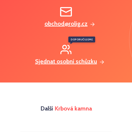
obchod@rolig.cz
DOPORUČUJEME
Sjednat osobní schůzku
Další
Krbová kamna