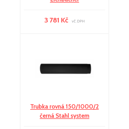
3 781 Kč
vč. DPH
Trubka rovná 150/1000/2
černá Stahl system