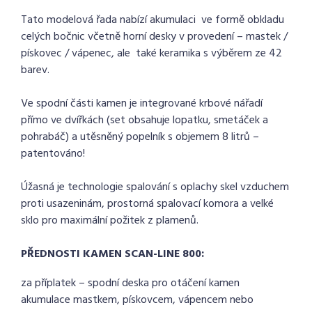
Tato modelová řada nabízí akumulaci ve formě obkladu
celých bočnic včetně horní desky v provedení – mastek /
pískovec / vápenec, ale také keramika s výběrem ze 42
barev.
Ve spodní části kamen je integrované krbové nářadí
přímo ve dvířkách (set obsahuje lopatku, smetáček a
pohrabáč) a utěsněný popelník s objemem 8 litrů –
patentováno!
Úžasná je technologie spalování s oplachy skel vzduchem
proti usazeninám, prostorná spalovací komora a velké
sklo pro maximální požitek z plamenů.
PŘEDNOSTI KAMEN SCAN-LINE 800:
za příplatek – spodní deska pro otáčení kamen
akumulace mastkem, pískovcem, vápencem nebo