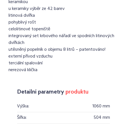
keramikou
u keramiky výběr ze 42 barev
litinová dvířka
pohyblivý rošt
celolitinové topeniště
integrovaný set krbového nářadí ve spodních litinových
dvířkách
utěsněný popelník o objemu 8 litrů – patentováno!
externí přívod vzduchu
terciální spalování
nerezová klička
Detailní parametry
produktu
Výška:
1060 mm
Šířka:
504 mm