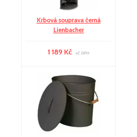
Krbová souprava černá
Lienbacher
1 189 Kč
vč. DPH