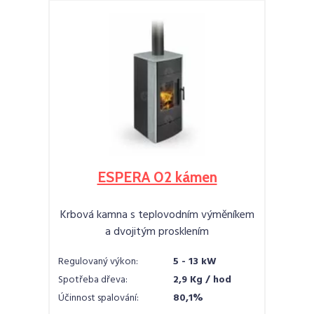
ESPERA 02 kámen
Krbová kamna s teplovodním výměníkem
a dvojitým prosklením
Regulovaný výkon:
5 - 13 kW
Spotřeba dřeva:
2,9 Kg / hod
Účinnost spalování:
80,1%