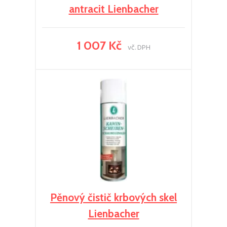
antracit Lienbacher
1 007 Kč
vč. DPH
Pěnový čistič krbových skel
Lienbacher