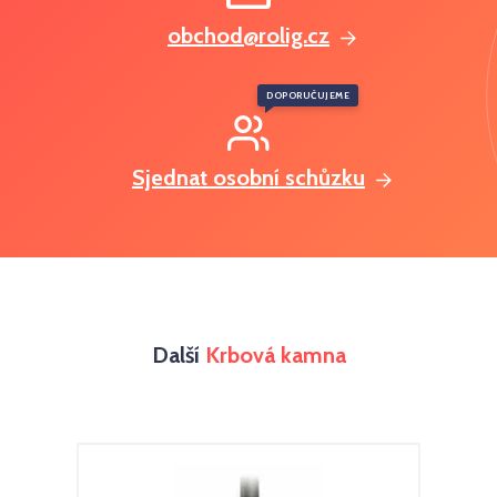
obchod@rolig.cz
DOPORUČUJEME
Sjednat osobní schůzku
Další
Krbová kamna