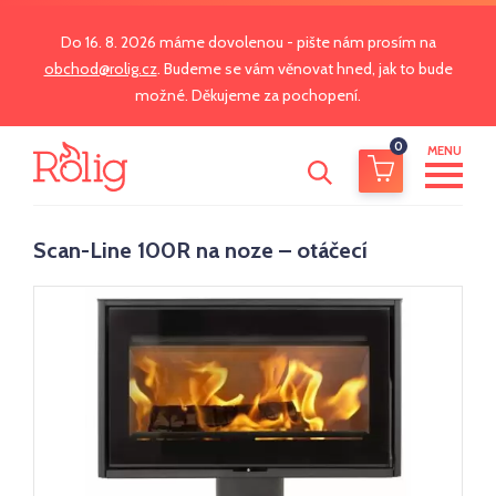
Do 16. 8. 2026 máme dovolenou - pište nám prosím na
obchod@rolig.cz
. Budeme se vám věnovat hned, jak to bude
možné. Děkujeme za pochopení.
0
MENU
Scan-Line 100R na noze – otáčecí