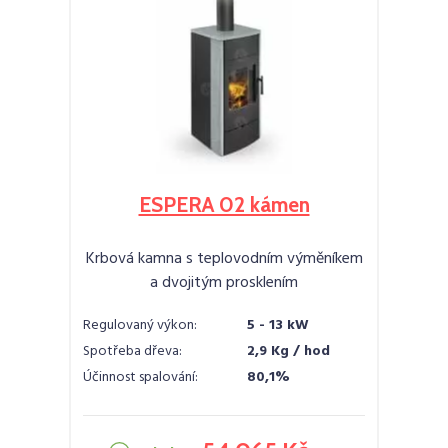
ESPERA 02 kámen
Krbová kamna s teplovodním výměníkem
a dvojitým prosklením
Regulovaný výkon:
5 - 13 kW
Spotřeba dřeva:
2,9 Kg / hod
Účinnost spalování:
80,1%