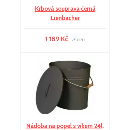
Krbová souprava černá
Lienbacher
1 189 Kč
vč. DPH
Nádoba na popel s víkem 24l,