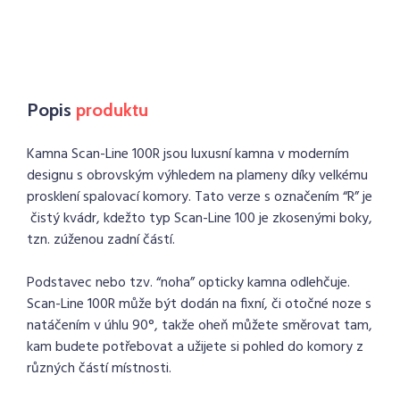
Popis
produktu
Kamna Scan-Line 100R jsou luxusní kamna v moderním
designu s obrovským výhledem na plameny díky velkému
prosklení spalovací komory. Tato verze s označením “R” je
čistý kvádr, kdežto typ Scan-Line 100 je zkosenými boky,
tzn. zúženou zadní částí.
Podstavec nebo tzv. “noha” opticky kamna odlehčuje.
Scan-Line 100R může být dodán na fixní, či otočné noze s
natáčením v úhlu 90°, takže oheň můžete směrovat tam,
kam budete potřebovat a užijete si pohled do komory z
různých částí místnosti.