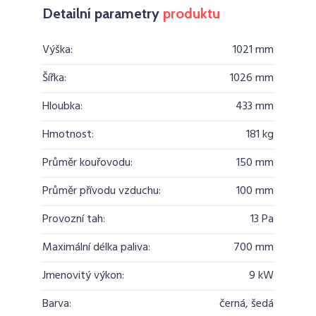
Detailní parametry
produktu
Výška:
1021 mm
Šířka:
1026 mm
Hloubka:
433 mm
Hmotnost:
181 kg
Průměr kouřovodu:
150 mm
Průměr přívodu vzduchu:
100 mm
Provozní tah:
13 Pa
Maximální délka paliva:
700 mm
Jmenovitý výkon:
9 kW
Barva:
černá, šedá