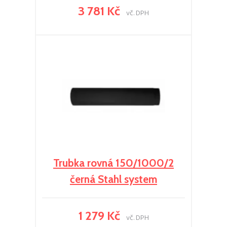
3 781 Kč
vč. DPH
Trubka rovná 150/1000/2
černá Stahl system
1 279 Kč
vč. DPH