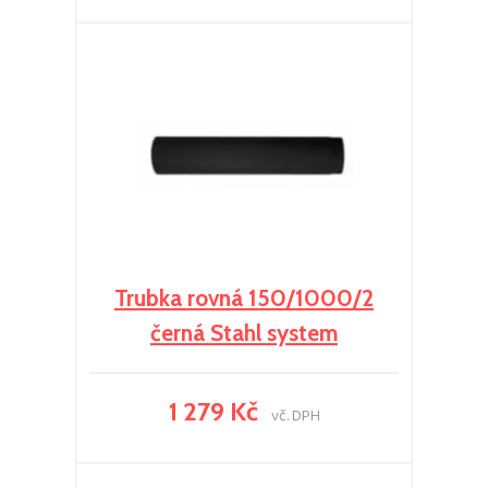
Trubka rovná 150/1000/2
černá Stahl system
1 279 Kč
vč. DPH