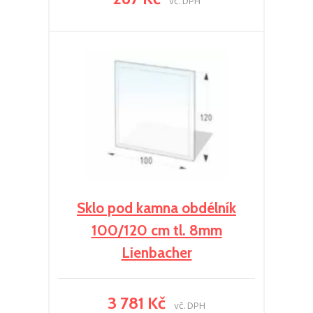
vč. DPH
Sklo pod kamna obdélník
100/120 cm tl. 8mm
Lienbacher
3 781 Kč
vč. DPH