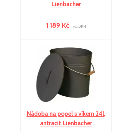
Lienbacher
1 189 Kč
vč. DPH
Nádoba na popel s víkem 24l,
antracit Lienbacher