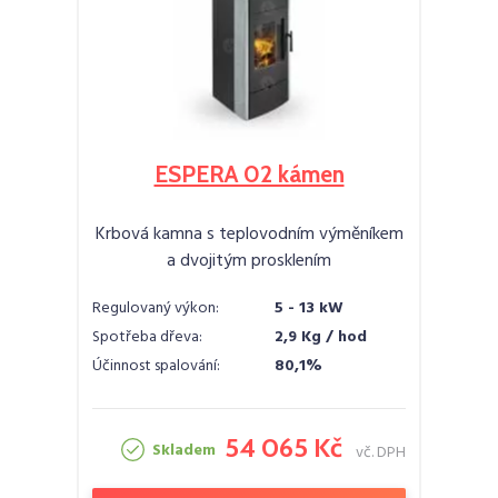
ESPERA 02 kámen
Krbová kamna s teplovodním výměníkem
a dvojitým prosklením
Regulovaný výkon:
5 - 13 kW
Spotřeba dřeva:
2,9 Kg / hod
Účinnost spalování:
80,1%
54 065 Kč
Skladem
vč. DPH