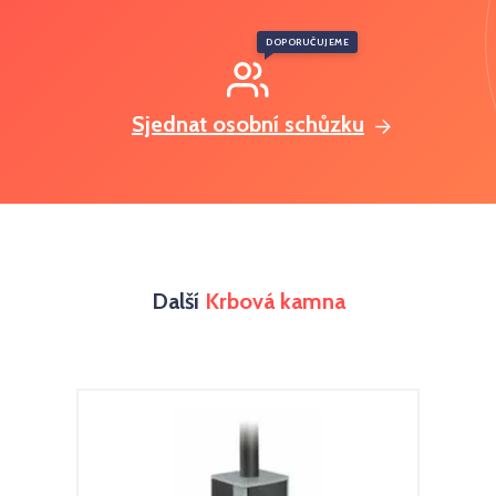
DOPORUČUJEME
Sjednat osobní schůzku
Další
Krbová kamna