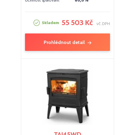
Účinnost spalování:
80,0%
55 503 Kč
Skladem
vč. DPH
Prohlédnout detail
TAI45WD