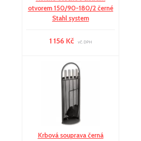
otvorem 150/90-180/2 černé
Stahl system
1 156 Kč
vč. DPH
Krbová souprava černá