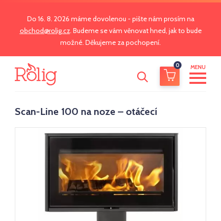
Do 16. 8. 2026 máme dovolenou - pište nám prosím na
obchod@rolig.cz
. Budeme se vám věnovat hned, jak to bude
možné. Děkujeme za pochopení.
0
MENU
Scan-Line 100 na noze – otáčecí