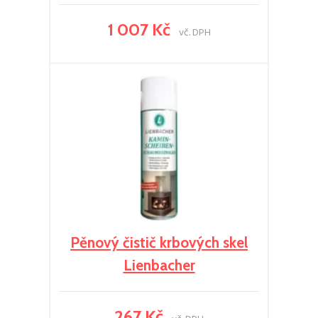
1 007 Kč
vč. DPH
Pěnový čistič krbových skel
Lienbacher
267 Kč