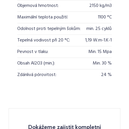
Objemová hmotnost:
2150 kg/m3
Maximální teplota použití:
1100 °C
Odolnost proti tepelným šokům:
min. 25 cyklů
Tepelná vodivost při 20 °C:
1,19 W.m-1.K-1
Pevnost v tlaku:
Min. 15 Mpa
Obsah Al2O3 (min.):
Min. 30 %
Zdánlivá pórovitost:
24 %
Dokážeme zajistit kompletní