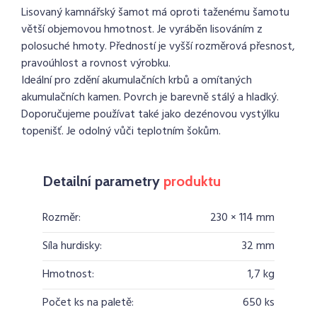
Lisovaný kamnářský šamot má oproti taženému šamotu
větší objemovou hmotnost. Je vyráběn lisováním z
polosuché hmoty. Předností je vyšší rozměrová přesnost,
pravoúhlost a rovnost výrobku.
Ideální pro zdění akumulačních krbů a omítaných
akumulačních kamen. Povrch je barevně stálý a hladký.
Doporučujeme používat také jako dezénovou vystýlku
topenišť. Je odolný vůči teplotním šokům.
Detailní parametry
produktu
Rozměr:
230 × 114 mm
Síla hurdisky:
32 mm
Hmotnost:
1,7 kg
Počet ks na paletě:
650 ks