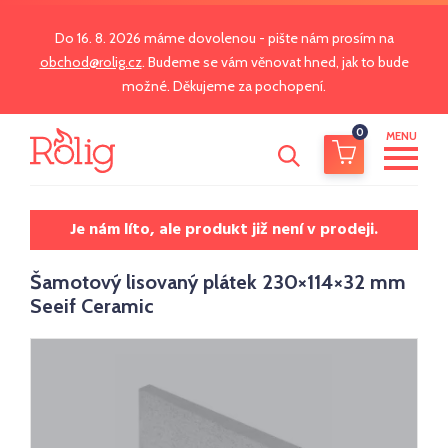
Do 16. 8. 2026 máme dovolenou - pište nám prosím na
obchod@rolig.cz
. Budeme se vám věnovat hned, jak to bude
možné. Děkujeme za pochopení.
0
MENU
Je nám líto, ale produkt již není v prodeji.
Šamotový lisovaný plátek 230×114×32 mm
Seeif Ceramic