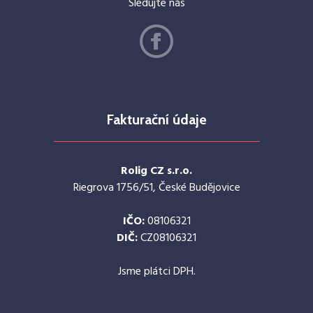
Sledujte nás
Fakturační údaje
Rolig CZ s.r.o.
Riegrova 1756/51, České Budějovice
IČO:
08106321
DIČ:
CZ08106321
Jsme plátci DPH.