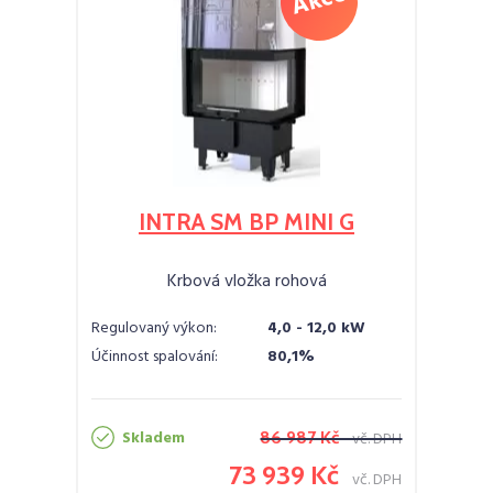
INTRA SM BP MINI G
Krbová vložka rohová
Regulovaný výkon:
4,0 - 12,0 kW
Účinnost spalování:
80,1%
Skladem
86 987 Kč
vč. DPH
73 939 Kč
vč. DPH