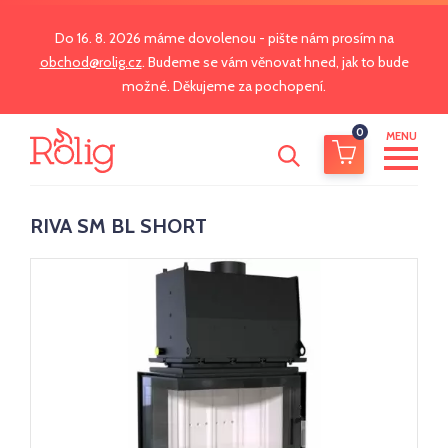
Do 16. 8. 2026 máme dovolenou - pište nám prosím na
obchod@rolig.cz
. Budeme se vám věnovat hned, jak to bude
možné. Děkujeme za pochopení.
0
MENU
RIVA SM BL SHORT