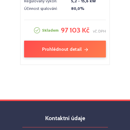
Regulovaný výkon:
5,2 - 15,6 kW
Účinnost spalování:
80,0%
97 103 Kč
Skladem
vč. DPH
Prohlédnout detail
Kontaktní údaje