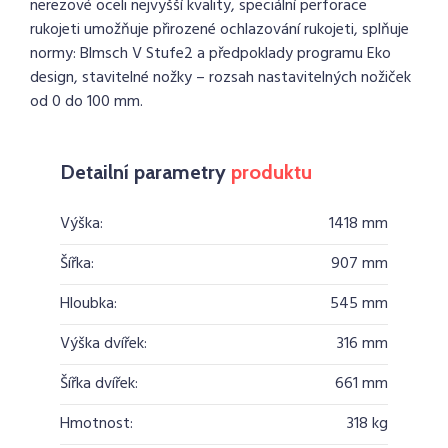
nerezové oceli nejvyšší kvality, speciální perforace
rukojeti umožňuje přirozené ochlazování rukojeti, splňuje
normy: Blmsch V Stufe2 a předpoklady programu Eko
design, stavitelné nožky – rozsah nastavitelných nožiček
od 0 do 100 mm.
Detailní parametry
produktu
Výška:
1418 mm
Šířka:
907 mm
Hloubka:
545 mm
Výška dvířek:
316 mm
Šířka dvířek:
661 mm
Hmotnost:
318 kg