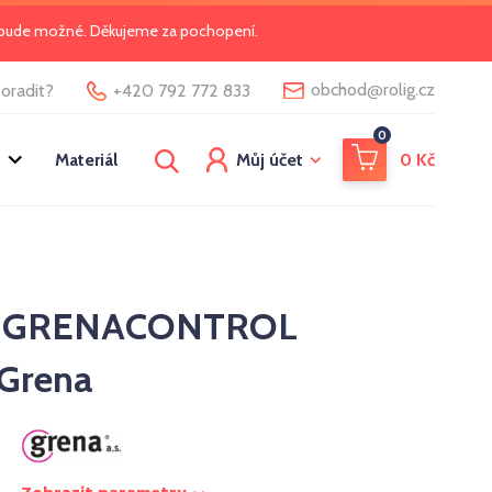
o bude možné. Děkujeme za pochopení.
@
obchod
rolig.cz
oradit?
+420 792 772 833
0
Materiál
Můj účet
0
Kč
řka GRENACONTROL
Grena