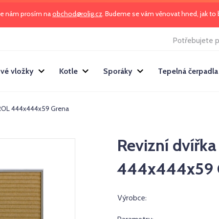
te nám prosím na
obchod@rolig.cz
. Budeme se vám věnovat hned, jak t
Potřebujete p
vé vložky
Kotle
Sporáky
Tepelná čerpadla
ROL 444x444x59 Grena
Revizní dví
444x444x59 
Výrobce: