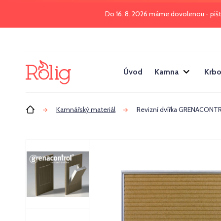
Do 16. 8. 2026 máme dovolenou - piš
Úvod
Kamna
Krbo
Úvod
Kamnářský materiál
Revizní dvířka GRENACONT