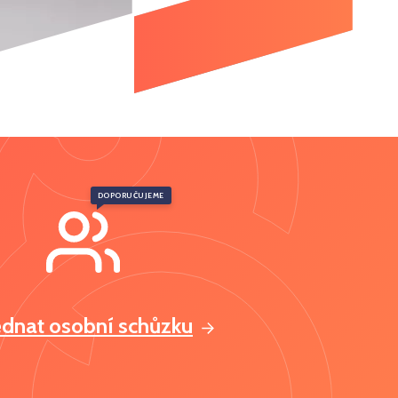
DOPORUČUJEME
ednat osobní schůzku