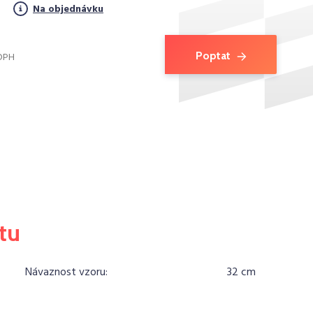
Na objednávku
Poptat
 DPH
tu
Návaznost vzoru:
32 cm