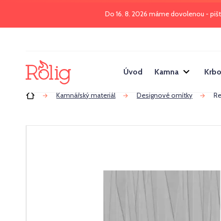
Do 16. 8. 2026 máme dovolenou - piš
Úvod
Kamna
Krbo
Úvod
Kamnářský materiál
Designové omítky
Re