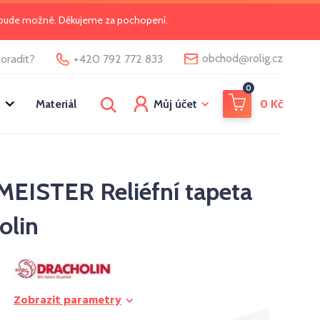
o bude možné. Děkujeme za pochopení.
@
obchod
rolig.cz
oradit?
+420 792 772 833
0
Materiál
Můj účet
0
Kč
ISTER Reliéfní tapeta
olin
Zobrazit parametry