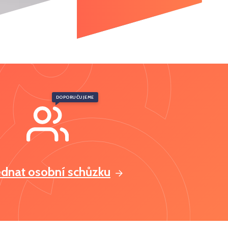
DOPORUČUJEME
ednat osobní schůzku