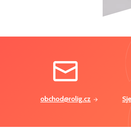
obchod@rolig.cz
Sj