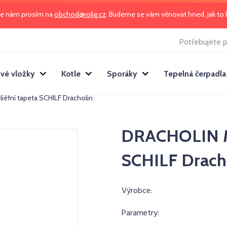
te nám prosím na
obchod@rolig.cz
. Budeme se vám věnovat hned, jak t
Potřebujete p
vé vložky
Kotle
Sporáky
Tepelná čerpadla
liéfní tapeta SCHILF Dracholin
DRACHOLIN ME
SCHILF Drach
Výrobce:
Parametry: