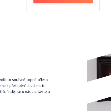
lili to správné topné těleso.
 ne k přetápění. Jestli máte
rů. Raději se u nás zastavte a