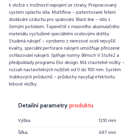
k vložce s možností napojení ze strany. Propracovaný
systém oplachu skla. Multiflow – patentované řešení
dodávání vzduchu pro spalování. Black line – sklo s
černým potiskem. Topeniště z masivního akumulačního
materiálu vyztužené speciálními ocelovými drátky.
Studená rukojeť – vyrobeno z nerezové oceli nejvyšší
kvality, speciální perforace rukojeti umožňuje přirozené
ochlazování rukojeti. Splňuje normy: Blmsch V Stufe2 a
předpoklady programu Eko design. Má stavitelné nožky –
rozsah nastavitelných nožiček od 0 do 100 mm. Systém
trubkových průduchů – průduchy navyšují efektivitu
krbové vložky.
Detailní parametry
produktu
Výška:
1210 mm
Šířka:
697 mm