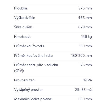
Hloubka:
376 mm
Výška dvířek:
465 mm
Šířka dvířek:
628 mm
Hmotnost:
148 kg
Průměr kouřovodu:
150 mm
Průměr kouřového hrdla:
150-200 mm
Průměr centr. přív. vzduchu
125 mm
(CPV):
Provozní tah:
12 Pa
Vytápěný prostor:
25–85 m2
Maximální délka polena:
500 mm