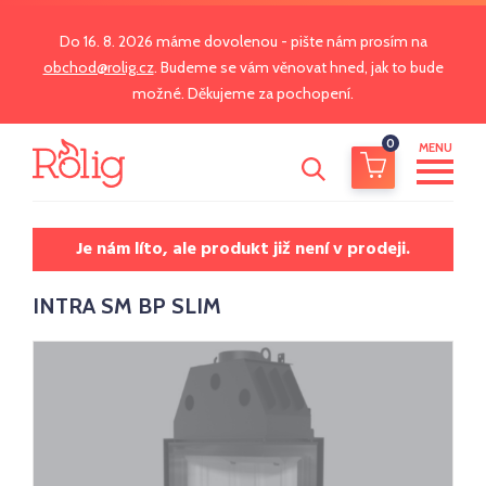
Do 16. 8. 2026 máme dovolenou - pište nám prosím na
obchod@rolig.cz
. Budeme se vám věnovat hned, jak to bude
možné. Děkujeme za pochopení.
0
MENU
Je nám líto, ale produkt již není v prodeji.
INTRA SM BP SLIM