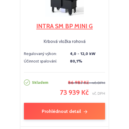
INTRA SM BP MINI G
Krbová vložka rohová
Regulovaný výkon:
4,0 - 12,0 kW
Účinnost spalování:
80,1%
Skladem
86 987 Kč
vč. DPH
73 939 Kč
vč. DPH
Prohlédnout detail