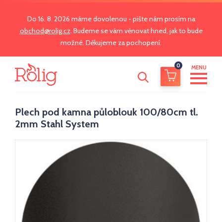
Do 16. 8. 2026 máme dovolenou - pište nám prosím na
obchod@rolig.cz
. Budeme se vám věnovat hned, jak to bude
možné. Děkujeme za pochopení.
0
MENU
Plech pod kamna půloblouk 100/80cm tl.
2mm Stahl System