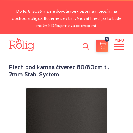
Do 16. 8. 2026 máme dovolenou - pište nám prosím na
obchod@rolig.cz
. Budeme se vám věnovat hned, jak to bude
možné. Děkujeme za pochopení.
0
MENU
Plech pod kamna čtverec 80/80cm tl.
2mm Stahl System