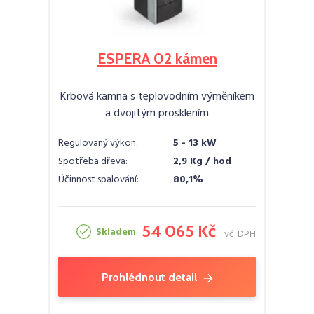
ESPERA 02 kámen
Krbová kamna s teplovodním výměníkem
a dvojitým prosklením
Regulovaný výkon:
5 - 13 kW
Spotřeba dřeva:
2,9 Kg / hod
Účinnost spalování:
80,1%
54 065 Kč
Skladem
vč. DPH
Prohlédnout detail