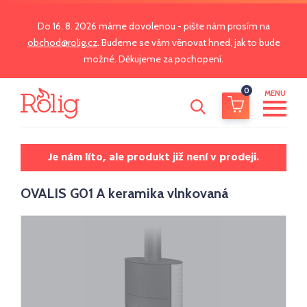
Do 16. 8. 2026 máme dovolenou - pište nám prosím na
obchod@rolig.cz
. Budeme se vám věnovat hned, jak to bude
možné. Děkujeme za pochopení.
0
MENU
Je nám líto, ale produkt již není v prodeji.
OVALIS G01 A keramika vlnkovaná