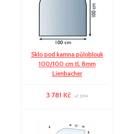
Sklo pod kamna půloblouk
100/100 cm tl. 8mm
Lienbacher
3 781 Kč
vč. DPH