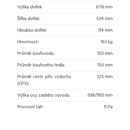
Výška dvířek:
678 mm
Šířka dvířek:
534 mm
Hloubka dvířek:
114 mm
Hmotnost:
163 kg
Průměr kouřovodu:
150 mm
Průměr kouřového hrdla:
150 mm
Průměr centr. přív. vzduchu
125 mm
(CPV):
Výška osy zadního vývodu:
938/1183 mm
Provozní tah:
11 Pa