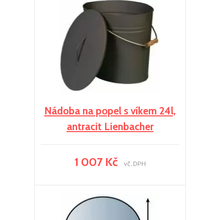
Nádoba na popel s víkem 24l,
antracit Lienbacher
1 007 Kč
vč. DPH