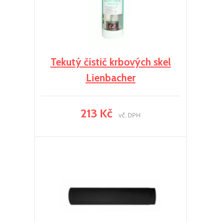
Tekutý čistič krbových skel
Lienbacher
213 Kč
vč. DPH