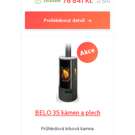
78 841 Kč
Skladem
vč. DPH
Prohlédnout detail
BELO 3S kámen a plech
Průhledová krbová kamna