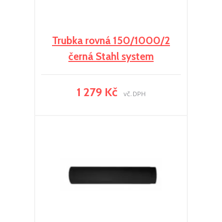
Trubka rovná 150/1000/2
černá Stahl system
1 279 Kč
vč. DPH