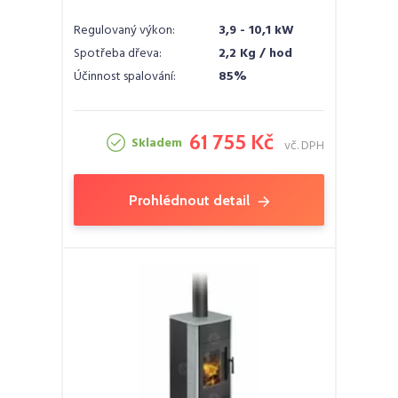
Regulovaný výkon:
3,9 - 10,1 kW
Spotřeba dřeva:
2,2 Kg / hod
Účinnost spalování:
85%
61 755 Kč
Skladem
vč. DPH
Prohlédnout detail