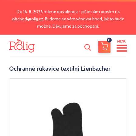
Do 16. 8. 2026 máme dovolenou - pište nám prosím na
obchod@rolig.cz
. Budeme se vám věnovat hned, jak to bude
možné. Děkujeme za pochopení.
0
MENU
Ochranné rukavice textilní Lienbacher