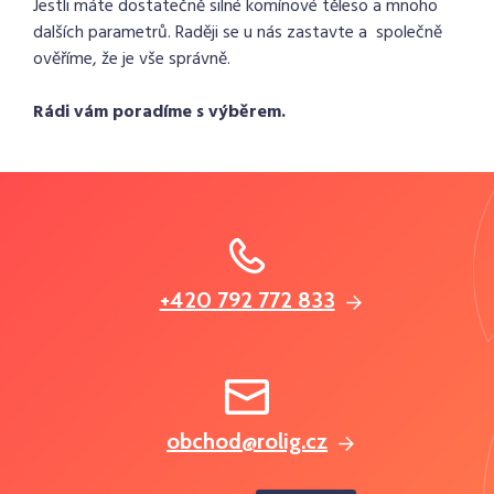
Jestli máte dostatečně silné komínové těleso a mnoho
dalších parametrů. Raději se u nás zastavte a společně
ověříme, že je vše správně.
Rádi vám poradíme s výběrem.
+420 792 772 833
obchod@rolig.cz