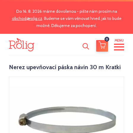
Do 16. 8. 2026 máme dovolenou - pište nám prosím na
obchod@rolig.cz
. Budeme se vám věnovat hned, jak to bude
možné. Děkujeme za pochopení.
0
MENU
Nerez upevňovací páska návin 30 m Kratki