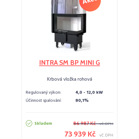
INTRA SM BP MINI G
Krbová vložka rohová
Regulovaný výkon:
4,0 - 12,0 kW
Účinnost spalování:
80,1%
Skladem
86 987 Kč
vč. DPH
73 939 Kč
vč. DPH