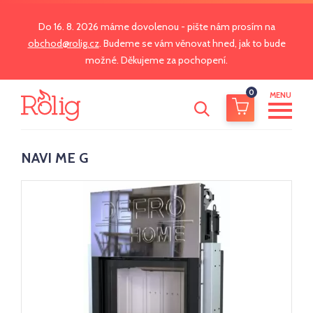
Do 16. 8. 2026 máme dovolenou - pište nám prosím na
obchod@rolig.cz
. Budeme se vám věnovat hned, jak to bude
možné. Děkujeme za pochopení.
0
MENU
NAVI ME G