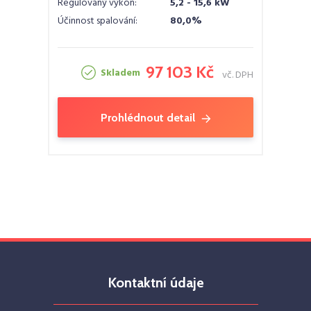
Regulovaný výkon:
5,2 - 15,6 kW
Účinnost spalování:
80,0%
97 103 Kč
Skladem
vč. DPH
Prohlédnout detail
Kontaktní údaje