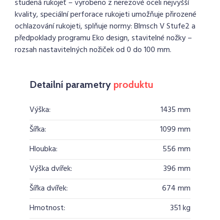
studená rukojeť – vyrobeno z nerezové oceli nejvyšší
kvality, speciální perforace rukojeti umožňuje přirozené
ochlazování rukojeti, splňuje normy: Blmsch V Stufe2 a
předpoklady programu Eko design, stavitelné nožky –
rozsah nastavitelných nožiček od 0 do 100 mm.
Detailní parametry
produktu
Výška:
1435 mm
Šířka:
1099 mm
Hloubka:
556 mm
Výška dvířek:
396 mm
Šířka dvířek:
674 mm
Hmotnost:
351 kg