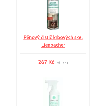
Pěnový čistič krbových skel
Lienbacher
267 Kč
vč. DPH