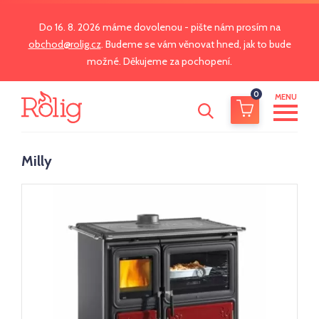
Do 16. 8. 2026 máme dovolenou - pište nám prosím na
obchod@rolig.cz
. Budeme se vám věnovat hned, jak to bude
možné. Děkujeme za pochopení.
0
MENU
Milly