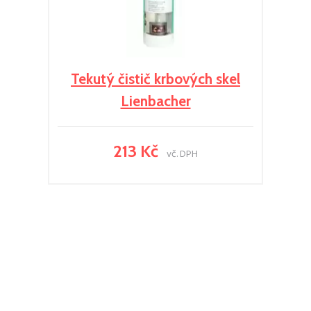
Tekutý čistič krbových skel
Lienbacher
213 Kč
vč. DPH