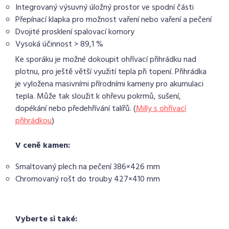
Integrovaný výsuvný úložný prostor ve spodní části
Přepínací klapka pro možnost vaření nebo vaření a pečení
Dvojité prosklení spalovací komory
Vysoká účinnost > 89,1 %
Ke sporáku je možné dokoupit ohřívací přihrádku nad
plotnu, pro ještě větší využití tepla při topení. Přihrádka
je vyložena masivními přírodními kameny pro akumulaci
tepla. Může tak sloužit k ohřevu pokrmů, sušení,
dopékání nebo předehřívání talířů. (
Milly s ohřívací
přihrádkou
)
V ceně kamen:
Smaltovaný plech na pečení 386×426 mm
Chromovaný rošt do trouby 427×410 mm
Vyberte si také: