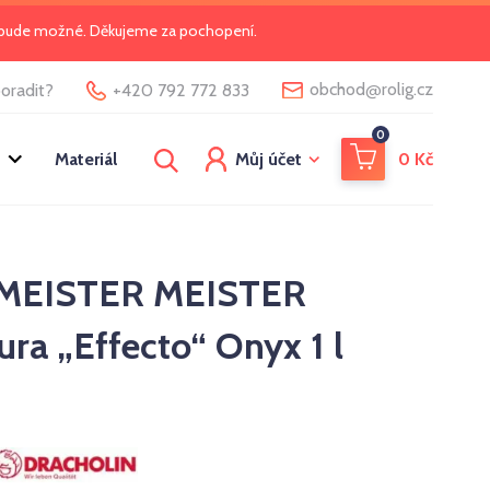
o bude možné. Děkujeme za pochopení.
@
obchod
rolig.cz
oradit?
+420 792 772 833
0
Materiál
Můj účet
0
Kč
MEISTER MEISTER
ura „Effecto“ Onyx 1 l