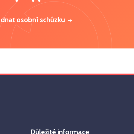
ednat osobní schůzku
Důležité informace