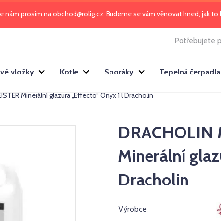
te nám prosím na
obchod@rolig.cz
. Budeme se vám věnovat hned, jak t
Potřebujete p
vé vložky
Kotle
Sporáky
Tepelná čerpadla
ISTER Minerální glazura „Effecto“ Onyx 1 l Dracholin
DRACHOLIN 
Minerální glaz
Dracholin
Výrobce: