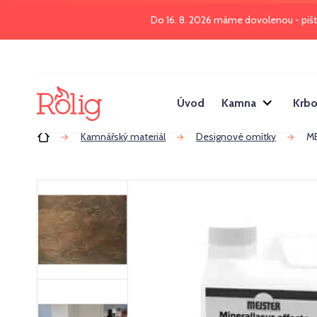
Do 16. 8. 2026 máme dovolenou - piš
Úvod
Kamna
Krbo
Úvod
Kamnářský materiál
Designové omítky
ME