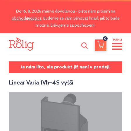
Do 16. 8. 2026 máme dovolenou - pište nám prosím na
obchod@rolig.cz
. Budeme se vám věnovat hned, jak to bude
možné. Děkujeme za pochopení.
0
MENU
Je nám líto, ale produkt již není v prodeji.
Linear Varia 1Vh–4S vyšší