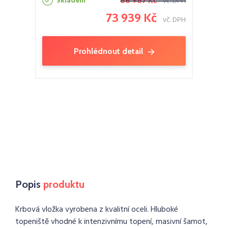
Skladem
86 987 Kč
vč. DPH
73 939 Kč
vč. DPH
Prohlédnout detail
Popis
produktu
Krbová vložka vyrobena z kvalitní oceli. Hluboké
topeniště vhodné k intenzivnímu topení, masivní šamot,