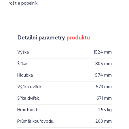
rošt a popelník.
Detailní parametry
produktu
Výška:
1524 mm
Šířka:
805 mm
Hloubka:
574 mm
Výška dvířek:
573 mm
Šířka dvířek:
671 mm
Hmotnost:
255 kg
Průměr kouřovodu:
200 mm