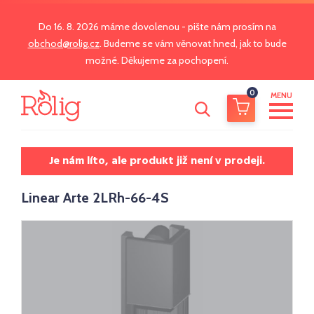
Do 16. 8. 2026 máme dovolenou - pište nám prosím na
obchod@rolig.cz
. Budeme se vám věnovat hned, jak to bude
možné. Děkujeme za pochopení.
0
MENU
Je nám líto, ale produkt již není v prodeji.
Linear Arte 2LRh-66-4S