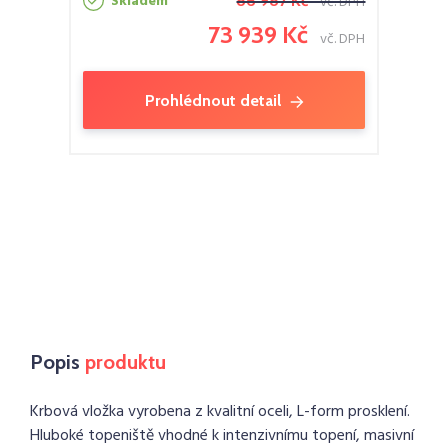
Skladem
86 987 Kč
vč. DPH
73 939 Kč
vč. DPH
Prohlédnout detail
Popis
produktu
Krbová vložka vyrobena z kvalitní oceli, L-form prosklení.
Hluboké topeniště vhodné k intenzivnímu topení, masivní