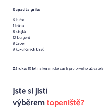
Kapacita grilu:
6 kuřat
1 krůta
8 stejků
12 burgerů
8 žeber
8 kukuřičných klasů
Záruka:
10 let na keramické části pro prvního uživatele
Jste si jistí
výběrem
topeniště?