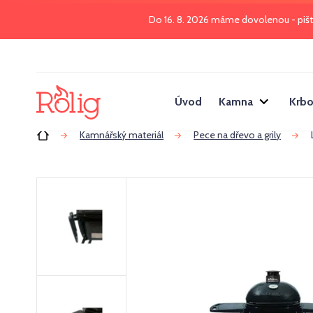
Do 16. 8. 2026 máme dovolenou - piš
Úvod
Kamna
Krbo
Úvod
Kamnářský materiál
Pece na dřevo a grily