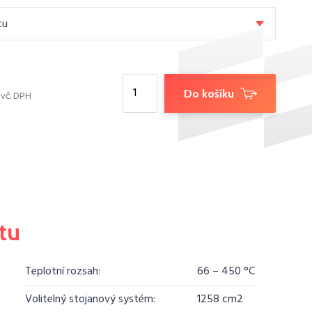
tu
Do košíku
vč. DPH
tu
Teplotní rozsah:
66 – 450 °C
Volitelný stojanový systém:
1258 cm2