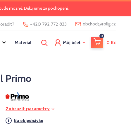
o bude možné. Děkujeme za pochopení.
@
obchod
rolig.cz
oradit?
+420 792 772 833
0
Materiál
Můj účet
0
Kč
l Primo
Zobrazit parametry
Na objednávku