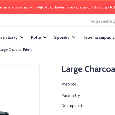
te nám prosím na
obchod@rolig.cz
. Budeme se vám věnovat hned, jak t
Potřebujete p
vé vložky
Kotle
Sporáky
Tepelná čerpadla
Large Charcoal Primo
Large Charcoa
Výrobce:
Parametry:
Dostupnost: