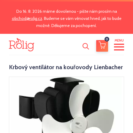
Do 16. 8. 2026 máme dovolenou - pište nám prosím na
obchod@rolig.cz
. Budeme se vám věnovat hned, jak to bude
možné. Děkujeme za pochopení.
0
MENU
Krbový ventilátor na kouřovody Lienbacher