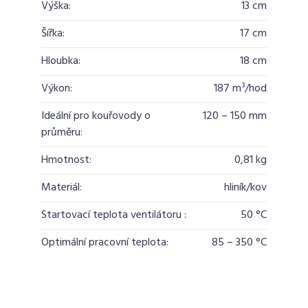
Výška:
13 cm
Šířka:
17 cm
Hloubka:
18 cm
Výkon:
187 m³/hod
Ideální pro kouřovody o
120 – 150 mm
průměru:
Hmotnost:
0,81 kg
Materiál:
hliník/kov
Startovací teplota ventilátoru :
50 °C
Optimální pracovní teplota:
85 – 350 °C