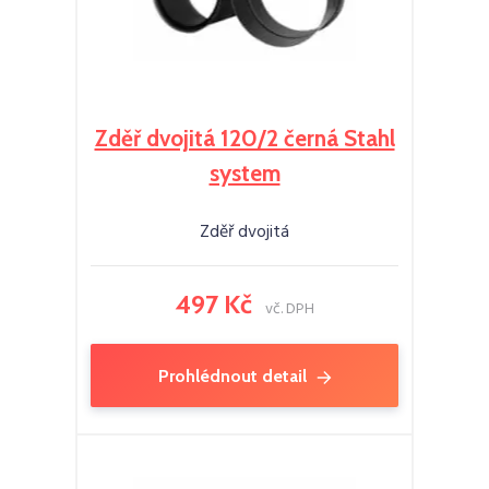
Zděř dvojitá 120/2 černá Stahl
system
Zděř dvojitá
497 Kč
vč. DPH
Prohlédnout detail