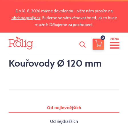
Do 16. 8. 2026 máme dovolenou - pište nám prosím na
obchod@rolig.cz
. Budeme se vám věnovat hned, jak to bude
možné. Děkujeme za pochopení.
0
MENU
Kouřovody Ø 120 mm
Od nejlevnějších
Od nejdražších