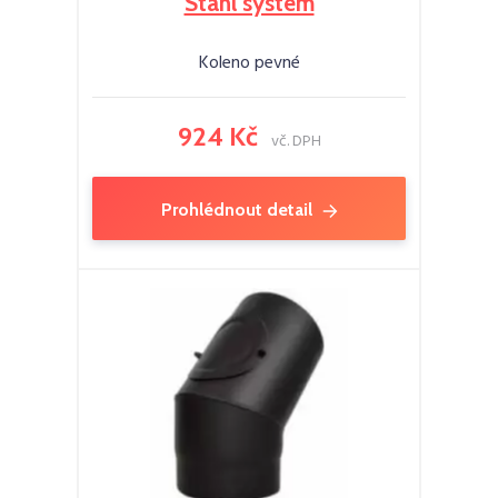
Stahl system
Koleno pevné
924 Kč
vč. DPH
Prohlédnout detail