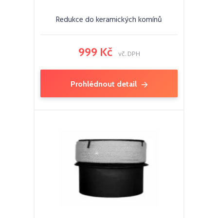
Redukce do keramických komínů
999 Kč
vč. DPH
Prohlédnout detail