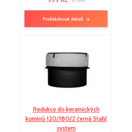
vč. DPH
Prohlédnout detail
Redukce do keramických
komínů 120/180/2 černá Stahl
system