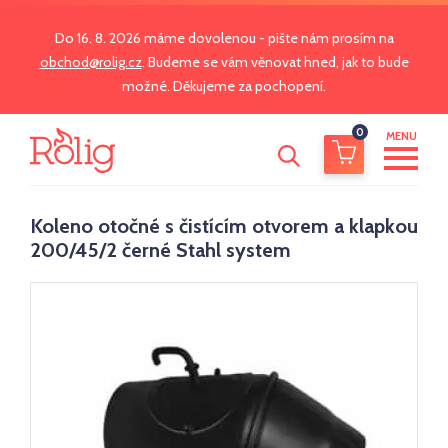
Do 16. 8. 2026 máme dovolenou - pište nám prosím na
obchod@rolig.cz
. Budeme se vám věnovat hned, jak to bude
možné. Děkujeme za pochopení.
0
MENU
Koleno otočné s čistícím otvorem a klapkou
200/45/2 černé Stahl system