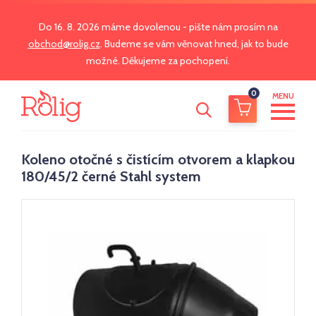
Do 16. 8. 2026 máme dovolenou - pište nám prosím na
obchod@rolig.cz
. Budeme se vám věnovat hned, jak to bude
možné. Děkujeme za pochopení.
0
MENU
Koleno otočné s čistícím otvorem a klapkou
180/45/2 černé Stahl system