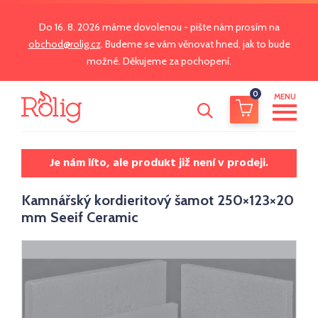
Do 16. 8. 2026 máme dovolenou - pište nám prosím na
obchod@rolig.cz
. Budeme se vám věnovat hned, jak to bude
možné. Děkujeme za pochopení.
0
MENU
Je nám líto, ale produkt již není v prodeji.
Kamnářský kordieritový šamot 250×123×20
mm Seeif Ceramic