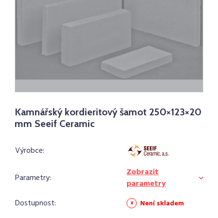
Kamnářský kordieritový šamot 250×123×20
mm Seeif Ceramic
Výrobce:
Zobrazit
Parametry:
parametry
Dostupnost:
Není skladem