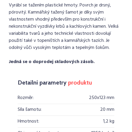
Vyrábí se tažením plastické hmoty. Povrch je drsný,
pórovitý. Kamnářský tažený šamot je díky svým
vlastnostem vhodný především pro konstrukční i
nekonstrukční vyzdívky krbů a kachlových kamen. Velká
variabilita tvarů a jeho technické vlastnosti dovolují
použití také v topeništích a kamnářských tazích. Je
odolný vůči vysokým teplotám a tepelným šokům.
Jedná se o doprodej skladových zásob.
Detailní parametry
produktu
Rozměr:
250x123 mm
Síla šamotu:
20 mm
Hmotnost:
1,2 kg