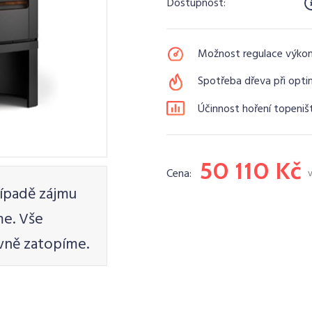
Dostupnost:
Možnost regulace výko
Spotřeba dřeva při opti
Účinnost hoření topeniš
50 110 Kč
Cena:
ípadě zájmu
e. Vše
vně zatopíme.