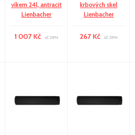
víkem 24l, antracit
krbových skel
Lienbacher
Lienbacher
1 007 Kč
267 Kč
vč. DPH
vč. DPH