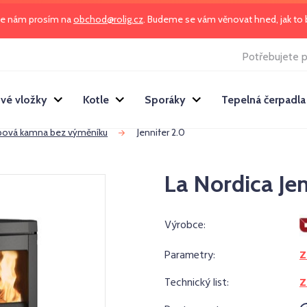
te nám prosím na
obchod@rolig.cz
. Budeme se vám věnovat hned, jak t
Potřebujete p
vé vložky
Kotle
Sporáky
Tepelná čerpadla
bová kamna bez výměníku
Jennifer 2.0
La Nordica Jen
Výrobce:
Parametry:
Z
Technický list:
Z