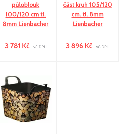
půloblouk
část kruh 105/120
100/120 cm tl.
cm. tl. 8mm
8mm Lienbacher
Lienbacher
3 781 Kč
3 896 Kč
vč. DPH
vč. DPH