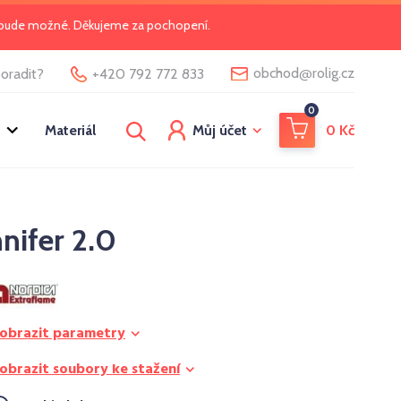
o bude možné. Děkujeme za pochopení.
@
obchod
rolig.cz
oradit?
+420 792 772 833
0
Materiál
Můj účet
0
Kč
nifer 2.0
obrazit parametry
obrazit soubory ke stažení