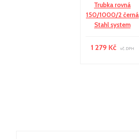
Trubka rovná
150/1000/2 černá
Stahl system
1 279 Kč
vč. DPH