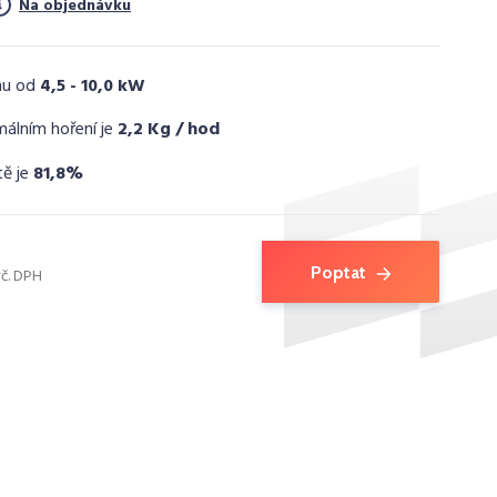
Na objednávku
nu od
4,5 - 10,0 kW
málním hoření je
2,2 Kg / hod
tě je
81,8%
Poptat
vč. DPH