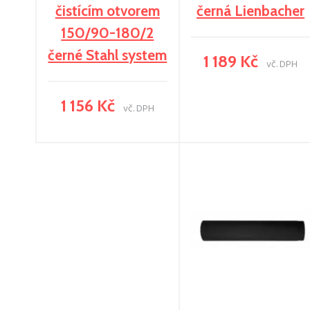
čistícím otvorem
černá Lienbacher
150/90-180/2
černé Stahl system
1 189 Kč
vč. DPH
1 156 Kč
vč. DPH