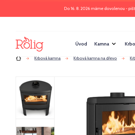
Do 16. 8. 2026 máme dovolenou - piš
Úvod
Kamna
Krbo
Úvod
Krbová kamna
Krbová kamna na dřevo
Kr