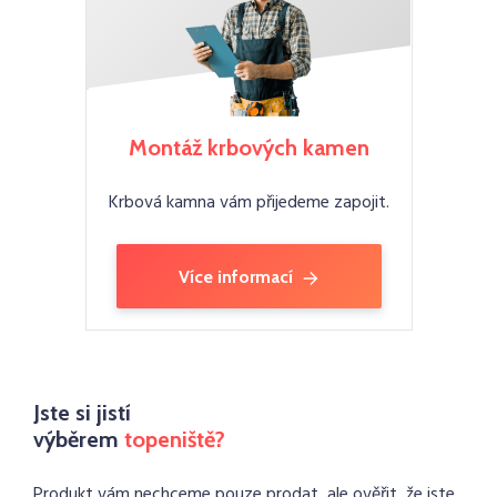
Montáž krbových kamen
Krbová kamna vám přijedeme zapojit.
Více informací
Jste si jistí
výběrem
topeniště?
Produkt vám nechceme pouze prodat, ale ověřit, že jste