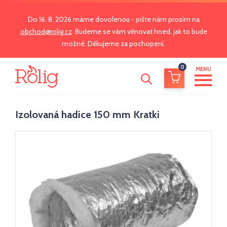
Do 16. 8. 2026 máme dovolenou - pište nám prosím na
obchod@rolig.cz
. Budeme se vám věnovat hned, jak to bude
možné. Děkujeme za pochopení.
0
MENU
Izolovaná hadice 150 mm Kratki