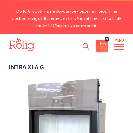
Do 16. 8. 2026 máme dovolenou - pište nám prosím na
obchod@rolig.cz
. Budeme se vám věnovat hned, jak to bude
možné. Děkujeme za pochopení.
0
MENU
INTRA XLA G