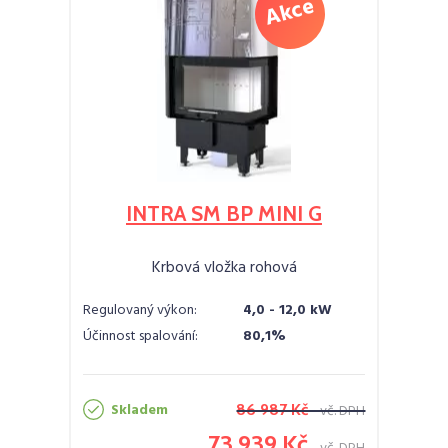
INTRA SM BP MINI G
Krbová vložka rohová
Regulovaný výkon:
4,0 - 12,0 kW
Účinnost spalování:
80,1%
Skladem
86 987 Kč
vč. DPH
73 939 Kč