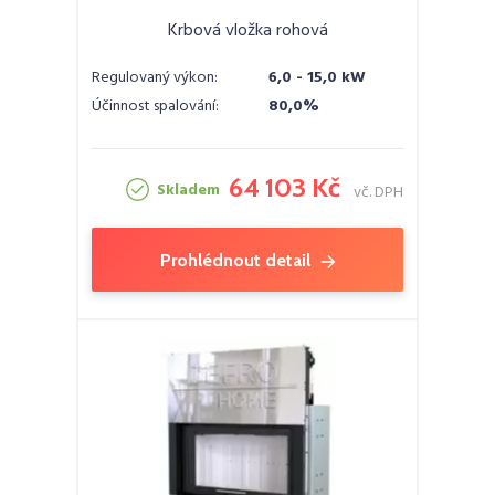
Krbová vložka rohová
Regulovaný výkon:
6,0 - 15,0 kW
Účinnost spalování:
80,0%
64 103 Kč
Skladem
vč. DPH
Prohlédnout detail