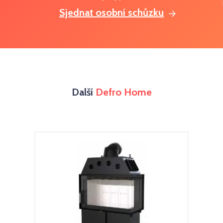
Sjednat osobní schůzku
Další
Defro Home