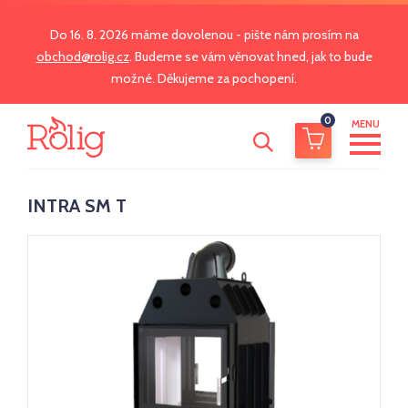
Do 16. 8. 2026 máme dovolenou - pište nám prosím na
obchod@rolig.cz
. Budeme se vám věnovat hned, jak to bude
možné. Děkujeme za pochopení.
0
MENU
INTRA SM T