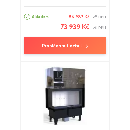
Skladem
86 987 Kč
vč. DPH
73 939 Kč
vč. DPH
Prohlédnout detail