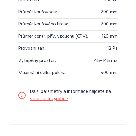
Hmotnost:
230 kg
Průměr kouřovodu:
200 mm
Průměr kouřového hrdla:
200 mm
Průměr centr. přív. vzduchu (CPV):
125 mm
Provozní tah:
12 Pa
Vytápěný prostor:
45–145 m2
Maximální délka polena:
500 mm
Další parametry a informace najdete na
stránkách výrobce