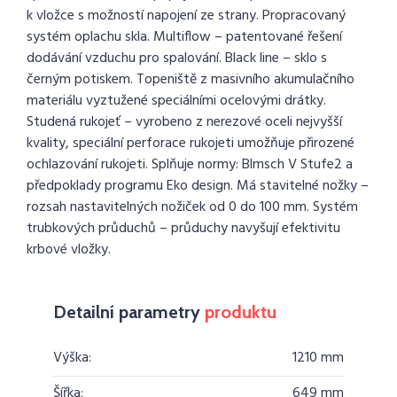
k vložce s možností napojení ze strany. Propracovaný
systém oplachu skla. Multiflow – patentované řešení
dodávání vzduchu pro spalování. Black line – sklo s
černým potiskem. Topeniště z masivního akumulačního
materiálu vyztužené speciálními ocelovými drátky.
Studená rukojeť – vyrobeno z nerezové oceli nejvyšší
kvality, speciální perforace rukojeti umožňuje přirozené
ochlazování rukojeti. Splňuje normy: Blmsch V Stufe2 a
předpoklady programu Eko design. Má stavitelné nožky –
rozsah nastavitelných nožiček od 0 do 100 mm. Systém
trubkových průduchů – průduchy navyšují efektivitu
krbové vložky.
Detailní parametry
produktu
Výška:
1210 mm
Šířka:
649 mm