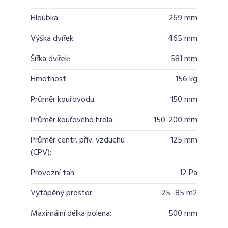
Hloubka:
269 mm
Výška dvířek:
465 mm
Šířka dvířek:
581 mm
Hmotnost:
156 kg
Průměr kouřovodu:
150 mm
Průměr kouřového hrdla:
150-200 mm
Průměr centr. přív. vzduchu
125 mm
(CPV):
Provozní tah:
12 Pa
Vytápěný prostor:
25–85 m2
Maximální délka polena:
500 mm