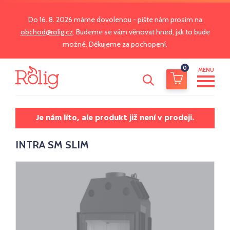
Do 16. 8. 2026 máme dovolenou - pište nám prosím na
obchod@rolig.cz
. Budeme se vám věnovat hned, jak to bude
možné. Děkujeme za pochopení.
0
MENU
Je nám líto, ale produkt již není v prodeji.
INTRA SM SLIM