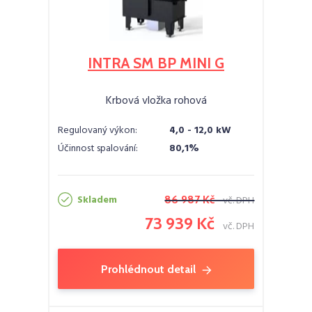
INTRA SM BP MINI G
Krbová vložka rohová
Regulovaný výkon:
4,0 - 12,0 kW
Účinnost spalování:
80,1%
Skladem
86 987 Kč
vč. DPH
73 939 Kč
vč. DPH
Prohlédnout detail