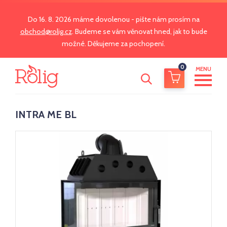
Do 16. 8. 2026 máme dovolenou - pište nám prosím na
obchod@rolig.cz
. Budeme se vám věnovat hned, jak to bude
možné. Děkujeme za pochopení.
0
MENU
INTRA ME BL