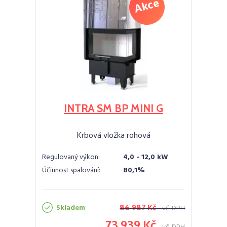
INTRA SM BP MINI G
Krbová vložka rohová
Regulovaný výkon:
4,0 - 12,0 kW
Účinnost spalování:
80,1%
Skladem
86 987 Kč
vč. DPH
73 939 Kč