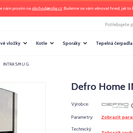
te nám prosím na
obchod@rolig.cz
. Budeme se vám věnovat hned, jak t
Potřebujete p
vé vložky
Kotle
Sporáky
Tepelná čerpadla
INTRA SM U G
Defro Home 
Výrobce:
Parametry:
Zobrazit par
Technický
Zobrazit soub