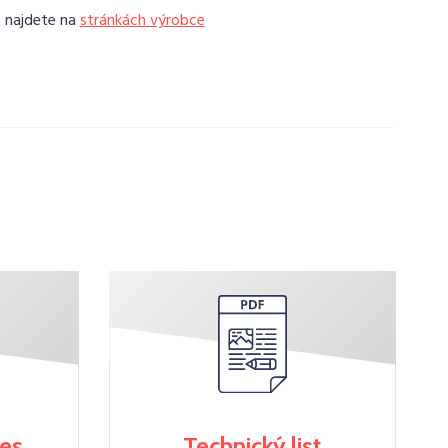
e najdete na
stránkách výrobce
res
Technický list