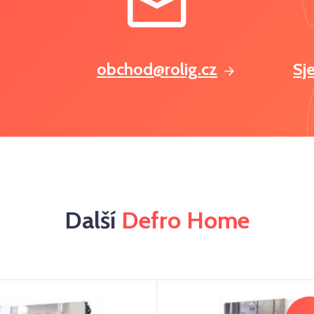
obchod@rolig.cz
Sj
Další
Defro Home