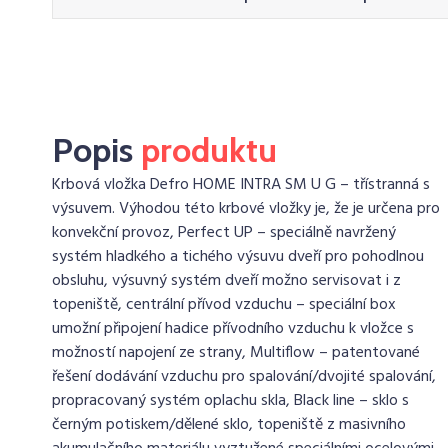
Popis
produktu
Krbová vložka Defro HOME INTRA SM U G – třístranná s
výsuvem. Výhodou této krbové vložky je, že je určena pro
konvekční provoz, Perfect UP – speciálně navržený
systém hladkého a tichého výsuvu dveří pro pohodlnou
obsluhu, výsuvný systém dveří možno servisovat i z
topeniště, centrální přívod vzduchu – speciální box
umožní připojení hadice přívodního vzduchu k vložce s
možností napojení ze strany, Multiflow – patentované
řešení dodávání vzduchu pro spalování/dvojité spalování,
propracovaný systém oplachu skla, Black line – sklo s
černým potiskem/dělené sklo, topeniště z masivního