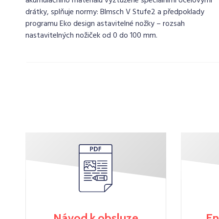
akumulačního materiálu vyztužené speciálními ocelovými
drátky, splňuje normy: Blmsch V Stufe2 a předpoklady
programu Eko design astavitelné nožky – rozsah
nastavitelných nožiček od 0 do 100 mm.
Návod k obsluze
En