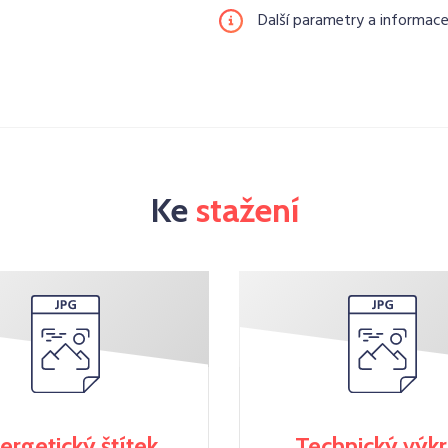
Další parametry a informac
Ke
stažení
ergetický štítek
Technický výk