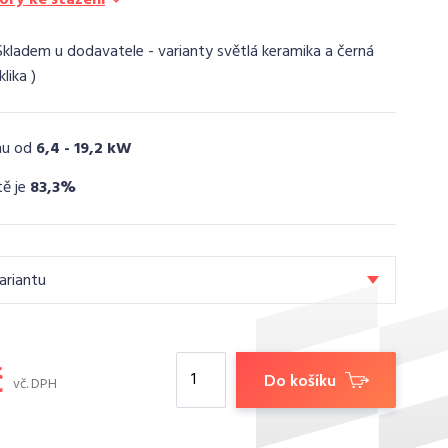
Skladem u dodavatele - varianty světlá keramika a černá
klika
nu od
6,4 - 19,2 kW
tě je
83,3%
ariantu
č
Do košíku
vč. DPH