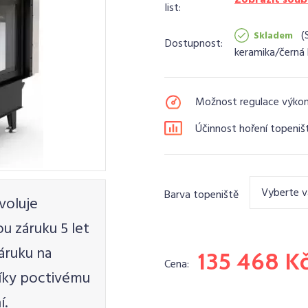
list:
Skladem
Dostupnost:
keramika/černá 
Možnost regulace výko
Účinnost hoření topeniš
Vyberte v
Barva topeniště
voluje
 záruku 5 let
áruku na
135 468 K
Cena:
díky poctivému
í.