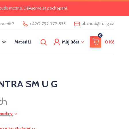
o bude možné. Děkujeme za pochopení.
@
obchod
rolig.cz
oradit?
+420 792 772 833
0
Materiál
Můj účet
0
Kč
INTRA SM U G
ametry
ory ke stažení