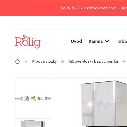
Do 16. 8. 2026 máme dovolenou - piš
Úvod
Kamna
Krbo
Úvod
Krbové vložky
Krbové vložky bez výměníku