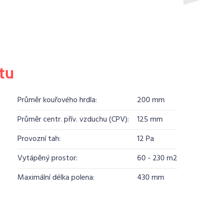
tu
Průměr kouřového hrdla:
200 mm
Průměr centr. přív. vzduchu (CPV):
125 mm
Provozní tah:
12 Pa
Vytápěný prostor:
60 - 230 m2
Maximální délka polena:
430 mm