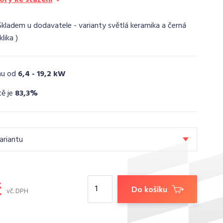
Skladem u dodavatele - varianty světlá keramika a černá
klika
nu od
6,4 - 19,2 kW
tě je
83,3%
ariantu
č
Do košíku
vč. DPH