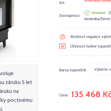
list:
Skladem
Dostupnost:
keramika/černá 
Možnost regulace výko
Účinnost hoření topeniš
Vyberte v
Barva topeniště
voluje
 záruku 5 let
áruku na
135 468 K
Cena:
díky poctivému
í.