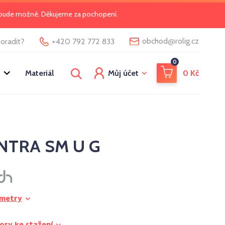
o bude možné. Děkujeme za pochopení.
@
obchod
rolig.cz
oradit?
+420 792 772 833
0
Materiál
Můj účet
0
Kč
INTRA SM U G
ametry
ory ke stažení