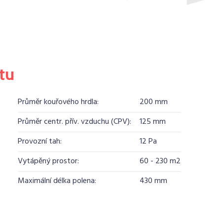
tu
Průměr kouřového hrdla:
200 mm
Průměr centr. přív. vzduchu (CPV):
125 mm
Provozní tah:
12 Pa
Vytápěný prostor:
60 - 230 m2
Maximální délka polena:
430 mm