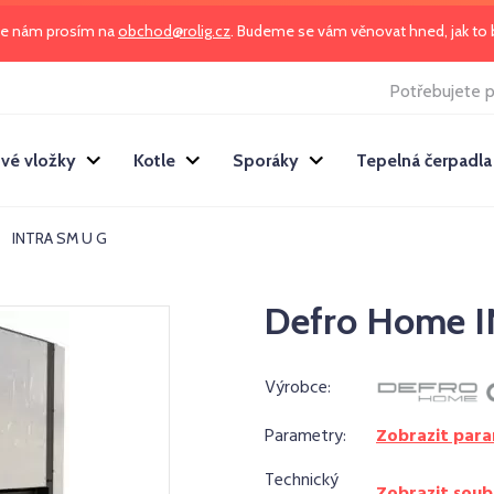
te nám prosím na
obchod@rolig.cz
. Budeme se vám věnovat hned, jak t
Potřebujete p
vé vložky
Kotle
Sporáky
Tepelná čerpadla
INTRA SM U G
Defro Home 
Výrobce:
Parametry:
Zobrazit par
Technický
Zobrazit soub