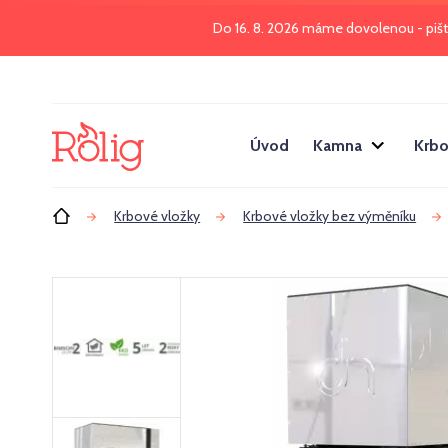
Do 16. 8. 2026 máme dovolenou - piš
Úvod
Kamna
Krbo
Úvod
Krbové vložky
Krbové vložky bez výměníku