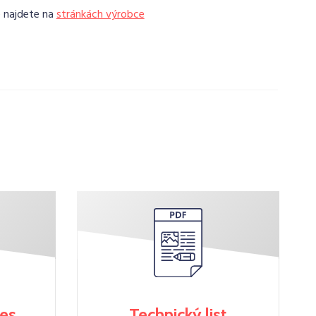
e najdete na
stránkách výrobce
res
Technický list