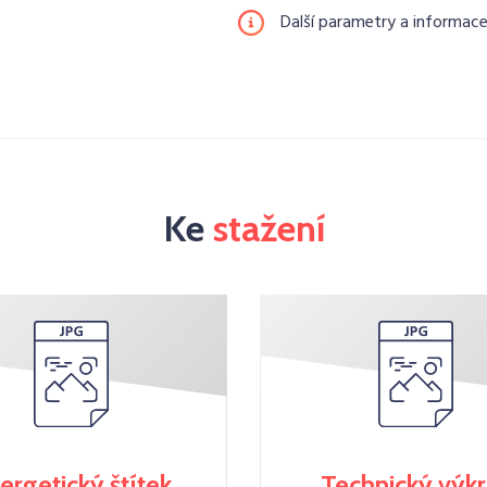
Další parametry a informac
Ke
stažení
ergetický štítek
Technický výk