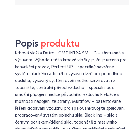
Popis
produktu
Krbová vložka Defro HOME INTRA SM U G – třístranná s
výsuvem. Výhodou této krbové vložky je, že je určena pro
konvekční provoz, Perfect UP – speciálně navržený
systém hladkého a tichého výsuvu dveří pro pohodlnou
obsluhu, výsuvný systém dveří možno servisovat i z
topeniště, centrální přívod vzduchu – speciální box
umožní připojení hadice přívodního vzduchu k vložce s
možností napojení ze strany, Multiflow – patentované
řešení dodávání vzduchu pro spalování/dvojité spalování,
propracovaný systém oplachu skla, Black line – sklo s
černým potiskem/dělené sklo, topeniště z masivního