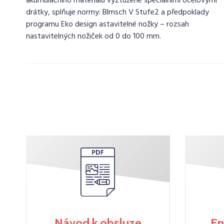
akumulačního materiálu vyztužené speciálními ocelovými
drátky, splňuje normy: Blmsch V Stufe2 a předpoklady
programu Eko design astavitelné nožky – rozsah
nastavitelných nožiček od 0 do 100 mm.
Návod k obsluze
En