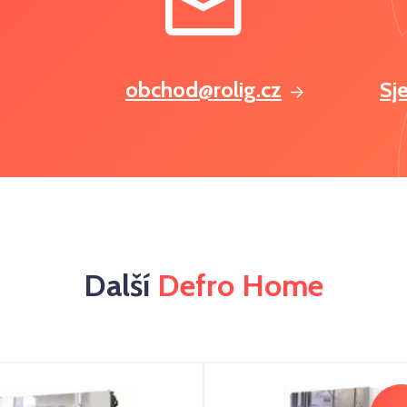
obchod@rolig.cz
Sj
Další
Defro Home