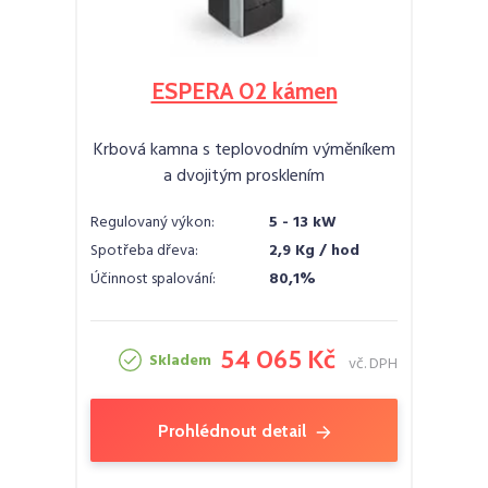
ESPERA 02 kámen
Krbová kamna s teplovodním výměníkem
a dvojitým prosklením
Regulovaný výkon:
5 - 13 kW
Spotřeba dřeva:
2,9 Kg / hod
Účinnost spalování:
80,1%
54 065 Kč
Skladem
vč. DPH
Prohlédnout detail