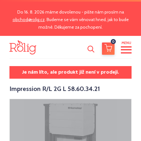
Do 16. 8. 2026 máme dovolenou - pište nám prosím na
obchod@rolig.cz
. Budeme se vám věnovat hned, jak to bude
možné. Děkujeme za pochopení.
0
MENU
Je nám líto, ale produkt již není v prodeji.
Impression R/L 2G L 58.60.34.21