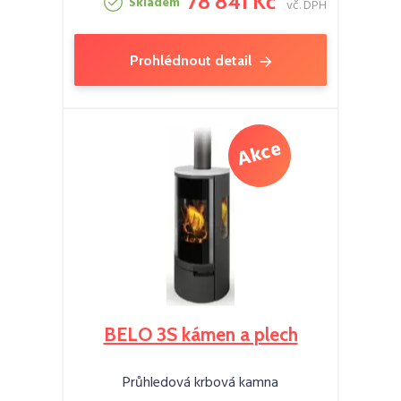
78 841 Kč
Skladem
vč. DPH
Prohlédnout detail
BELO 3S kámen a plech
Průhledová krbová kamna