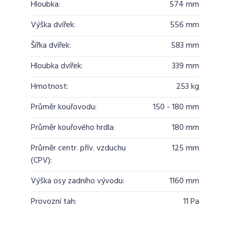
Hloubka:
574 mm
Výška dvířek:
556 mm
Šířka dvířek:
583 mm
Hloubka dvířek:
339 mm
Hmotnost:
253 kg
Průměr kouřovodu:
150 - 180 mm
Průměr kouřového hrdla:
180 mm
Průměr centr. přív. vzduchu
125 mm
(CPV):
Výška osy zadního vývodu:
1160 mm
Provozní tah:
11 Pa