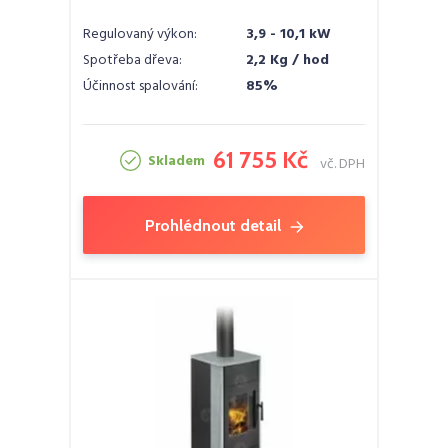
Regulovaný výkon:
3,9 - 10,1 kW
Spotřeba dřeva:
2,2 Kg / hod
Účinnost spalování:
85%
61 755 Kč
Skladem
vč. DPH
Prohlédnout detail