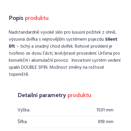
Popis
produktu
Nadstandardně vysoké sklo pro luxusní požitek z ohně,
výsuvná dvířka s nejnovějším systémem pojezdu
Silent
lift
– tichý a snadný chod dvířek. Rohové prosklení je
tvořeno ze dvou částí, levé/pravé provedení. Určena pro
konvekční i akumulační provoz. Inovativní systém vedení
spalin DOUBLE SPIN. Možnost změny na roštové
topeniště.
Detailní parametry
produktu
Výška:
1501 mm
Šířka:
818 mm