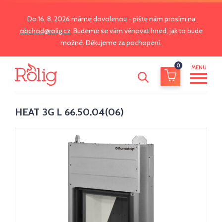
Do 16. 8. 2026 máme dovolenou - pište nám prosím na
obchod@rolig.cz
. Budeme se vám věnovat hned, jak to bude
možné. Děkujeme za pochopení.
0
MENU
HEAT 3G L 66.50.04(06)