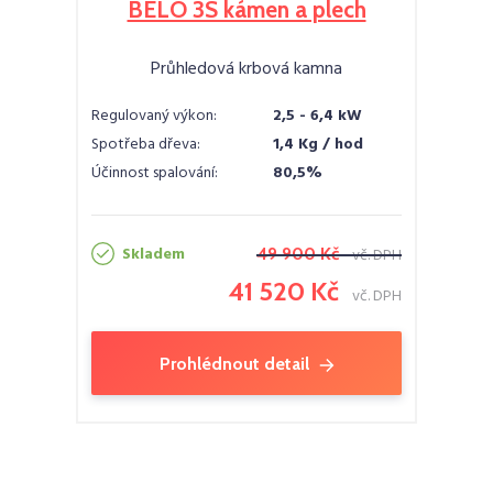
BELO 3S kámen a plech
Průhledová krbová kamna
Regulovaný výkon:
2,5 - 6,4 kW
Spotřeba dřeva:
1,4 Kg / hod
Účinnost spalování:
80,5%
Skladem
49 900 Kč
vč. DPH
41 520 Kč
vč. DPH
Prohlédnout detail