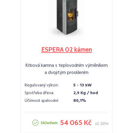
ESPERA 02 kámen
Krbová kamna s teplovodním výměníkem
a dvojitým prosklením
Regulovaný výkon:
5 - 13 kW
Spotřeba dřeva:
2,9 Kg / hod
Účinnost spalování:
80,1%
54 065 Kč
Skladem
vč. DPH