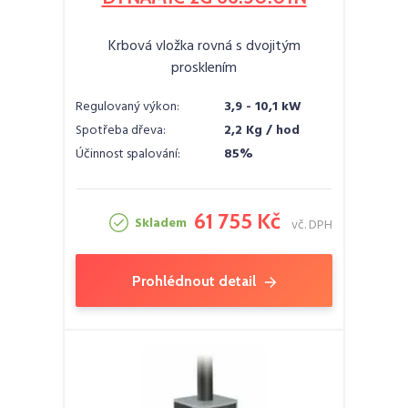
Krbová vložka rovná s dvojitým
prosklením
Regulovaný výkon:
3,9 - 10,1 kW
Spotřeba dřeva:
2,2 Kg / hod
Účinnost spalování:
85%
61 755 Kč
Skladem
vč. DPH
Prohlédnout detail