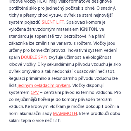
Krbové vložky HEAT mají velkoformátové designově
potištěné sklo pro jedinečný požitek z ohně. O snadný,
tichý a přesný chod výsuvu dvířek se stará nejnovější
systém pojezdů
SILENT LIFT
. Spalovací komora je
vyložena žáruvzdorným materiálem IGNITON, ve
standardu je topeniště tzv. bezroštové. Na přání
zákazníka lze změnit na variantu s roštem. Vložky jsou
určeny pro konvekční provoz. Inovativní systém vedení
spalin
DOUBLE SPIN
zvyšuje účinnost a ekologičnost
krbové vložky. Díky sekundárnímu přívodu vzduchu je sklo
dvířek omýváno a tak nedochází k usazování nečistot.
Regulaci primárního a sekundárního přívodu vzduchu lze
řídit
jediným ovládacím prvkem
. Vložky disponují
systémem
CPV
– centrální přívod externího vzduchu. Pro
co nejúčinnější hoření je do komory přiváděn terciární
vzduch. Ke krbovým vložkám je možné dokoupit boční a
horní akumulační sady
MAMMOTH
, které prodlouží dobu
sálání tepla o více než 12 h.