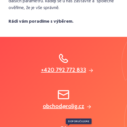
dalších parametrů. Raději se u nás zastavte a společně
ověříme, že je vše správně.
Rádi vám poradíme s výběrem.
+420 792 772 833
obchod@rolig.cz
DOPORUČUJEME