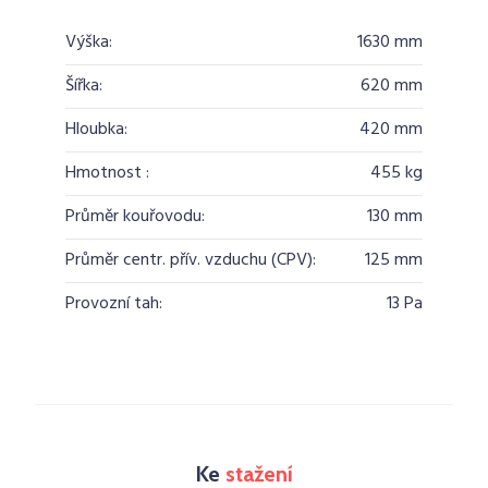
Výška:
1630 mm
Šířka:
620 mm
Hloubka:
420 mm
Hmotnost :
455 kg
Průměr kouřovodu:
130 mm
Průměr centr. přív. vzduchu (CPV):
125 mm
Provozní tah:
13 Pa
Ke
stažení