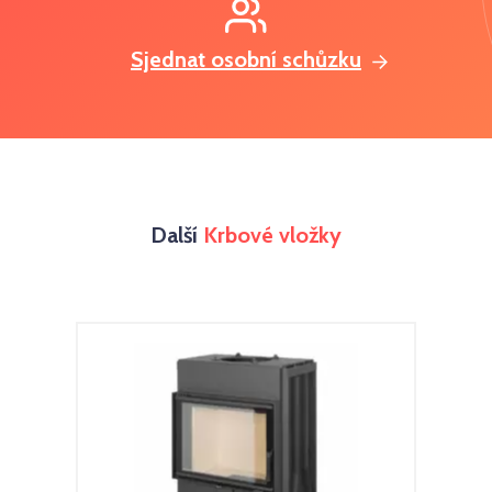
Sjednat osobní schůzku
Další
Krbové vložky