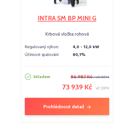
INTRA SM BP MINI G
Krbová vložka rohová
Regulovaný výkon:
4,0 - 12,0 kW
Účinnost spalování:
80,1%
Skladem
86 987 Kč
vč. DPH
73 939 Kč
vč. DPH
Prohlédnout detail