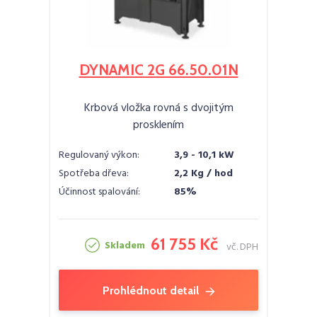
DYNAMIC 2G 66.50.01N
Krbová vložka rovná s dvojitým
prosklením
Regulovaný výkon:
3,9 - 10,1 kW
Spotřeba dřeva:
2,2 Kg / hod
Účinnost spalování:
85%
61 755 Kč
Skladem
vč. DPH
Prohlédnout detail