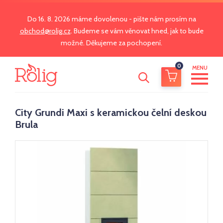
Do 16. 8. 2026 máme dovolenou - pište nám prosím na
obchod@rolig.cz
. Budeme se vám věnovat hned, jak to bude
možné. Děkujeme za pochopení.
0
MENU
City Grundi Maxi s keramickou čelní deskou
Brula