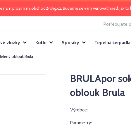
te nám prosím na
obchod@rolig.cz
. Budeme se vám věnovat hned, jak t
Potřebujete p
vé vložky
Kotle
Sporáky
Tepelná čerpadla
ělený oblouk Brula
BRULApor sokl
oblouk Brula
Výrobce:
Parametry: