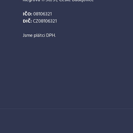
Riegrova 1756/51, České Budějovice
IČO:
08106321
DIČ:
CZ08106321
Jsme plátci DPH.