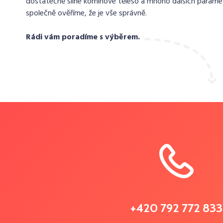
dostatečně silné komínové těleso a mnoho dalších paramet
společně ověříme, že je vše správně.
Rádi vám poradíme s výběrem.
+420 792 772 833