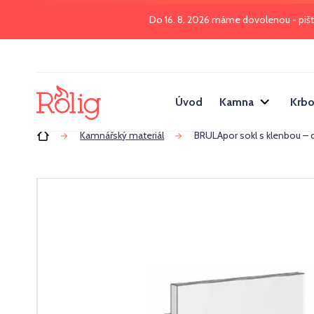
Do 16. 8. 2026 máme dovolenou - piš
Úvod
Kamna
Krbo
Úvod
Kamnářský materiál
BRULApor sokl s klenbou – d