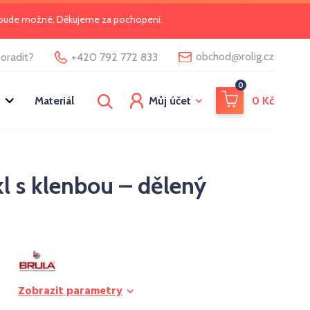
o bude možné. Děkujeme za pochopení.
@
obchod
rolig.cz
oradit?
+420 792 772 833
0
Materiál
Můj účet
0
Kč
 s klenbou – dělený
Zobrazit parametry