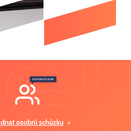
DOPORUČUJEME
ednat osobní schůzku