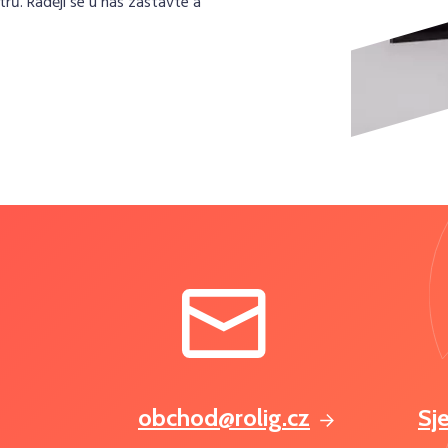
rů. Raději se u nás zastavte a
obchod@rolig.cz
Sj