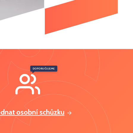
DOPORUČUJEME
ednat osobní schůzku