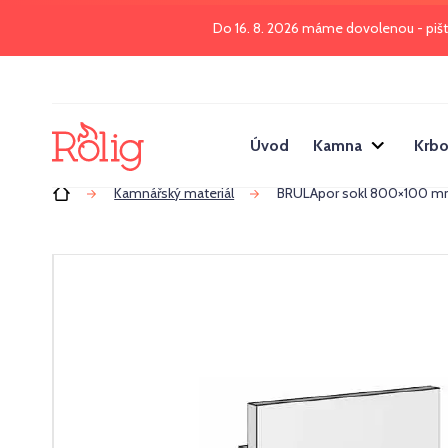
Do 16. 8. 2026 máme dovolenou - piš
Úvod
Kamna
Krbo
Úvod
Kamnářský materiál
BRULApor sokl 800×100 mm