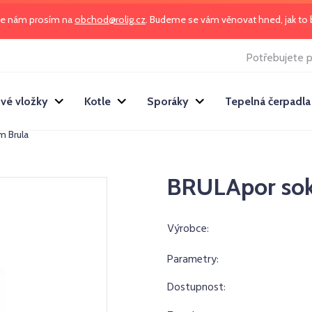
te nám prosím na
obchod@rolig.cz
. Budeme se vám věnovat hned, jak t
Potřebujete p
vé vložky
Kotle
Sporáky
Tepelná čerpadla
 Brula
BRULApor so
Výrobce:
Parametry:
Dostupnost: