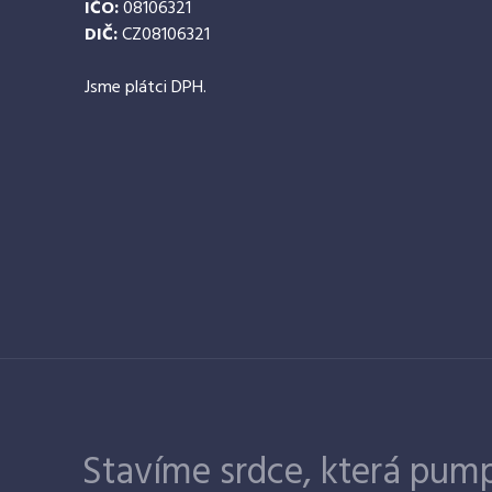
IČO:
08106321
DIČ:
CZ08106321
Jsme plátci DPH.
Stavíme srdce, která pump