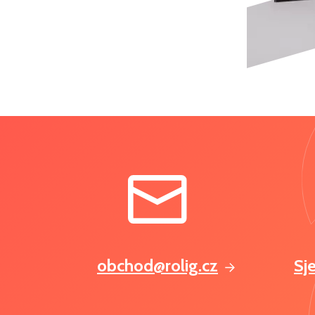
obchod@rolig.cz
Sj