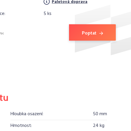
Paletová doprava
ce:
5 ks
Poptat
PH
tu
Hloubka osazení:
50 mm
Hmotnost:
24 kg