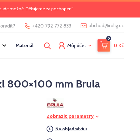
o bude možné. Děkujeme za pochopení.
@
obchod
rolig.cz
oradit?
+420 792 772 833
0
Materiál
Můj účet
0
Kč
kl 800×100 mm Brula
Zobrazit parametry
Na objednávku